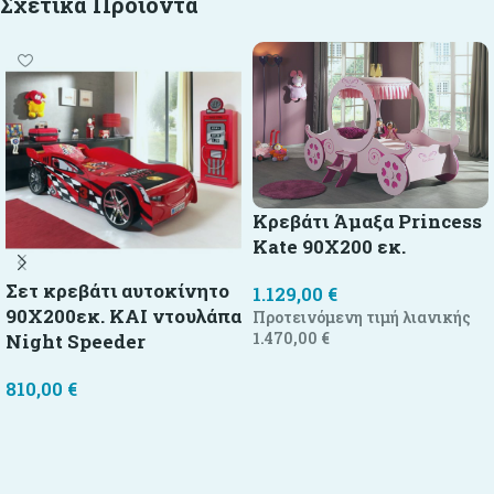
Σχετικά Προϊόντα
Κρεβάτι Άμαξα Princess
Kate 90X200 εκ.
Σετ κρεβάτι αυτοκίνητο
1.129,00
€
90X200εκ. ΚΑΙ ντουλάπα
Προτεινόμενη τιμή λιανικής
1.470,00
€
Night Speeder
Προσθήκη στο καλάθι
810,00
€
Προσθήκη στο καλάθι