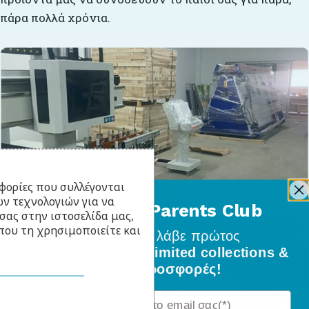
πάρα πολλά χρόνια.
φορίες που συλλέγονται
ν τεχνολογιών για να
BabyLlama Parents Club
σας στην ιστοσελίδα μας,
που τη χρησιμοποιείτε και
Γίνε μέλος
και λάβε πρώτος
όλα τα νέα σχέδια, limited collections &
ειδικές προσφορές!