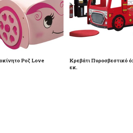
οκίνητο Ροζ Love
Κρεβάτι Πυροσβεστικό ό
εκ.
749,00
€
τιμή λιανικής
770,00
€
Προτεινόμενη τιμή λιανικής
9