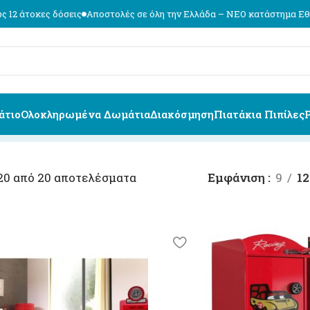
ς
Αποστολές σε όλη την Ελλάδα – ΝΕΟ κατάστημα Εθν. Αντιστάσεως 74
άτιο
Ολοκληρωμένα Δωμάτια
Διακόσμηση
Πιατάκια Πιπίλες
20 από 20 αποτελέσματα
Εμφάνιση
9
12