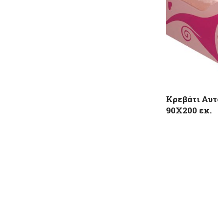
Κρεβάτι Αυτ
90X200 εκ.
589,00
€
Προτεινόμενη 