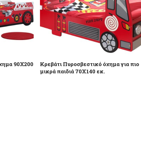
χημα 90Χ200
Κρεβάτι Πυροσβεστικό όχημα για πιο
μικρά παιδιά 70X140 εκ.
419,00
€
70,00
€
Προτεινόμενη τιμή λιανικής
550,00
€