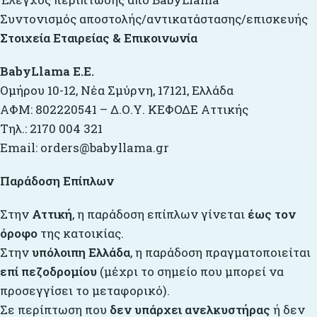
Συντονισμός αποστολής/αντικατάστασης/επισκευής
Στοιχεία Εταιρείας & Επικοινωνία
BabyLlama E.E.
Ομήρου 10-12, Νέα Σμύρνη, 17121, Ελλάδα
ΑΦΜ: 802220541 – Δ.Ο.Υ. ΚΕΦΟΔΕ Αττικής
Τηλ.: 2170 004 321
Email:
orders
@babyllama.gr
Παράδοση Επίπλων
Στην
Αττική
, η παράδοση επίπλων γίνεται
έως τον
όροφο
της κατοικίας.
Στην
υπόλοιπη Ελλάδα
, η παράδοση πραγματοποιείται
επί πεζοδρομίου
(μέχρι το σημείο που μπορεί να
προσεγγίσει το μεταφορικό).
Σε περίπτωση που
δεν υπάρχει ανελκυστήρας
ή δεν