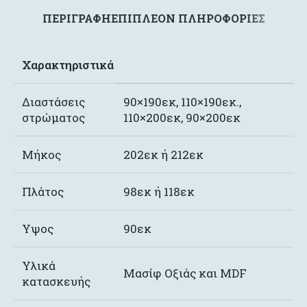
ΠΕΡΙΓΡΑΦΉ
ΕΠΙΠΛΈΟΝ ΠΛΗΡΟΦΟΡΊΕΣ
Χαρακτηριστικά
Διαστάσεις
90×190εκ, 110×190εκ.,
στρώματος
110×200εκ, 90×200εκ
Μήκος
202εκ ή 212εκ
Πλάτος
98εκ ή 118εκ
Υψος
90εκ
Υλικά
Μασίφ Οξιάς και MDF
κατασκευής