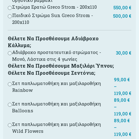
Οργανικό βαμβάκι
Στρώμα Ερατώ Greco Strom - 200x110
550,00
€
Παιδικό Στρώμα Sun Greco Strom -
500,00
€
200x110
Θέλετε Να Προσθέσουμε Αδιάβροχο
Κάλλυμα;
Αδιάβροχο προστατευτικό στρώματος -
30,00
€
Μονό, Λάστιχα στις 4 γωνίες
Θέλετε Να Προσθέσουμε Μαξιλάρι Ύπνου;
Θέλετε Να Προσθέσουμε Σεντόνια;
99,00
€
Σετ παπλωματοθήκη και μαξιλαροθήκη
–
Rainbow
119,00
€
89,00
€
Σετ παπλωματοθήκη και μαξιλαροθήκη
–
Balloons
119,00
€
89,00
€
Σετ παπλωματοθήκη και μαξιλαροθήκη
–
Wild Flowers
119,00
€