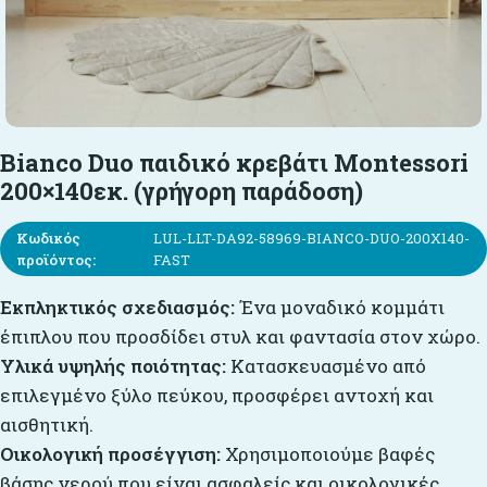
Bianco Duo παιδικό κρεβάτι Montessori
200×140εκ. (γρήγορη παράδοση)
Κωδικός
LUL-LLT-DA92-58969-BIANCO-DUO-200X140-
προϊόντος:
FAST
Εκπληκτικός σχεδιασμός:
Ένα μοναδικό κομμάτι
έπιπλου που προσδίδει στυλ και φαντασία στον χώρο.
Υλικά υψηλής ποιότητας:
Κατασκευασμένο από
επιλεγμένο ξύλο πεύκου, προσφέρει αντοχή και
αισθητική.
Οικολογική προσέγγιση:
Χρησιμοποιούμε βαφές
βάσης νερού που είναι ασφαλείς και οικολογικές.