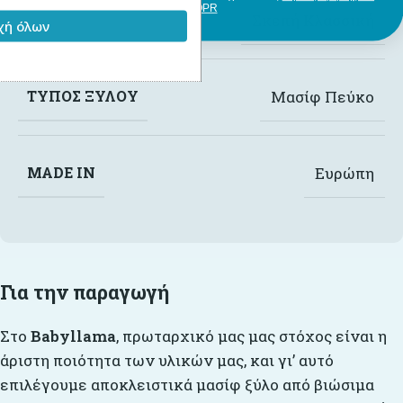
GDPR
ΤΎΠΟΣ ΣΚΕΠΉΣ
Σκεπή Κλασσική
ή όλων
ΤΎΠΟΣ ΞΎΛΟΥ
Μασίφ Πεύκο
MADE IN
Ευρώπη
Για την παραγωγή
Στο
Babyllama
, πρωταρχικό μας μας στόχος είναι η
άριστη ποιότητα των υλικών μας, και γι’ αυτό
επιλέγουμε αποκλειστικά μασίφ ξύλο από βιώσιμα