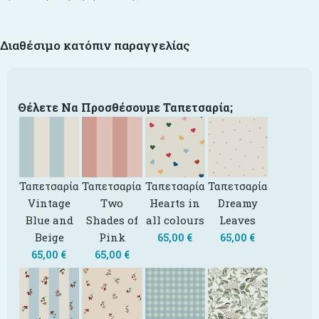
Διαθέσιμο κατόπιν παραγγελίας
Θέλετε Να Προσθέσουμε Ταπετσαρία;
Ταπετσαρία
Ταπετσαρία
Ταπετσαρία
Ταπετσαρία
Vintage
Two
Hearts in
Dreamy
Blue and
Shades of
all colours
Leaves
Beige
Pink
65,00
€
65,00
€
65,00
€
65,00
€