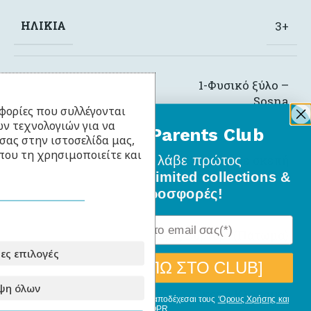
ΗΛΙΚΊΑ
3+
1-Φυσικό ξύλο –
ΧΡΏΜΑ ΜΑΣΊΦ
ΞΎΛΟΥ
Sosna
φορίες που συλλέγονται
ν τεχνολογιών για να
BabyLlama Parents Club
σας στην ιστοσελίδα μας,
που τη χρησιμοποιείτε και
Κρεβάτι με σκεπή
ΤΎΠΟΣ ΚΡΕΒΑΤΙΟΎ
Γίνε μέλος
και λάβε πρώτος
ΚΟΥΚΈΤΑΣ
τύπου Montessori
όλα τα νέα σχέδια, limited collections &
ειδικές προσφορές!
ΣΥΡΤΆΡΙ
Χωρίς Συρτάρι (Πάτωμα)
ες επιλογές
[ΘΕΛΩ ΝΑ ΜΠΩ ΣΤΟ CLUB]
ψη όλων
ΤΎΠΟΣ ΣΚΕΠΉΣ
Σκεπή Κλασσική
Με την εγγραφή σου, δηλώνεις ότι αποδέχεσαι τους
‘Ορους Χρήσης και
GDPR