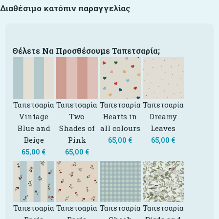
Διαθέσιμο κατόπιν παραγγελίας
Θέλετε Να Προσθέσουμε Ταπετσαρία;
Ταπετσαρία
Ταπετσαρία
Ταπετσαρία
Ταπετσαρία
Vintage
Two
Hearts in
Dreamy
Blue and
Shades of
all colours
Leaves
Beige
Pink
65,00
€
65,00
€
65,00
€
65,00
€
Ταπετσαρία
Ταπετσαρία
Ταπετσαρία
Ταπετσαρία