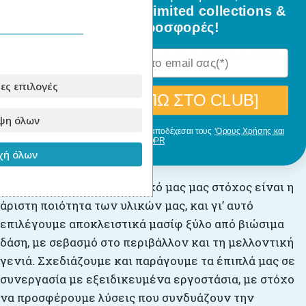
όλα τα νέα σχέδια, limited collections &
Αυτό το μοντέλο διατίθεται σε φυσικό χρώμα
ειδικές προσφορές!
ξύλου.
Η έκδοση με φυσικό ξύλο είναι η επιλογή ξύλου
χωρίς επεξεργασία .
ες επιλογές
[ΘΕΛΩ ΝΑ ΜΠΩ ΣΤΟ CLUB]
ψη όλων
Με την εγγραφή σου, δηλώνεις ότι αποδέχεσαι τους
‘Ορους Χρήσης και
GDPR
Για την παραγωγή
ή όλων
Στο
Babyllama
, πρωταρχικό μας μας στόχος είναι η
άριστη ποιότητα των υλικών μας, και γι’ αυτό
επιλέγουμε αποκλειστικά μασίφ ξύλο από βιώσιμα
δάση, με σεβασμό στο περιβάλλον και τη μελλοντική
γενιά. Σχεδιάζουμε και παράγουμε τα έπιπλά μας σε
συνεργασία με εξειδικευμένα εργοστάσια, με στόχο
να προσφέρουμε λύσεις που συνδυάζουν την