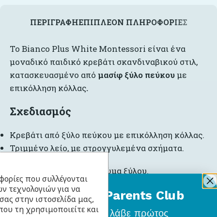
ΠΕΡΙΓΡΑΦΉ
ΕΠΙΠΛΈΟΝ ΠΛΗΡΟΦΟΡΊΕΣ
Το Bianco Plus White Montessori είναι ένα
μοναδικό παιδικό κρεβάτι σκανδιναβικού στιλ,
κατασκευασμένο από
μασίφ ξύλο πεύκου
με
επικόλληση κόλλας
.
Σχεδιασμός
Κρεβάτι από ξύλο πεύκου με επικόλληση κόλλας.
Τριμμένο λείο, με στρογγυλεμένα σχήματα.
Φινίρισμα σε φυσικό χρώμα ξύλου.
φορίες που συλλέγονται
ν τεχνολογιών για να
Σταθερή δομή με στρογγυλεμένες άκρες για
BabyLlama Parents Club
σας στην ιστοσελίδα μας,
απόλυτη ασφάλεια.
που τη χρησιμοποιείτε και
Γίνε μέλος
και λάβε πρώτος