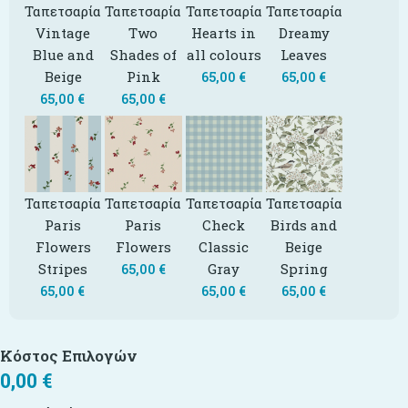
Ταπετσαρία
Ταπετσαρία
Ταπετσαρία
Ταπετσαρία
Vintage
Two
Hearts in
Dreamy
Blue and
Shades of
all colours
Leaves
Beige
Pink
65,00
€
65,00
€
65,00
€
65,00
€
Ταπετσαρία
Ταπετσαρία
Ταπετσαρία
Ταπετσαρία
Paris
Paris
Check
Birds and
Flowers
Flowers
Classic
Beige
Stripes
Gray
Spring
65,00
€
65,00
€
65,00
€
65,00
€
Κόστος Επιλογών
0,00
€