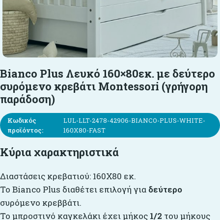
Bianco Plus Λευκό 160×80εκ. με δεύτερο
συρόμενο κρεβάτι Montessori (γρήγορη
παράδοση)
Κωδικός
LUL-LLT-2478-42906-BIANCO-PLUS-WHITE-
προϊόντος:
160X80-FAST
Κύρια χαρακτηριστικά
Διαστάσεις κρεβατιού: 160Χ80 εκ.
Το Bianco Plus διαθέτει επιλογή για
δεύτερο
συρόμενο κρεββάτι.
Το μπροστινό καγκελάκι έχει μήκος
1/2
του μήκους