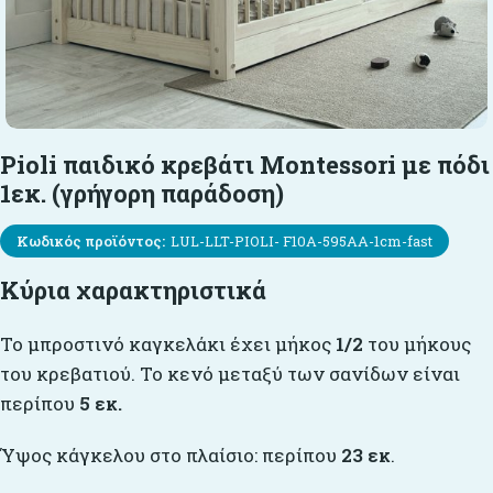
Pioli παιδικό κρεβάτι Μontessori με πόδι
1εκ. (γρήγορη παράδοση)
Κωδικός προϊόντος:
LUL-LLT-PIOLI- F10A-595AA-1cm-fast
Κύρια χαρακτηριστικά
Το μπροστινό καγκελάκι έχει μήκος
1/2
του μήκους
του κρεβατιού. Το κενό μεταξύ των σανίδων είναι
περίπου
5 εκ.
Ύψος κάγκελου στο πλαίσιο: περίπου
23 εκ
.