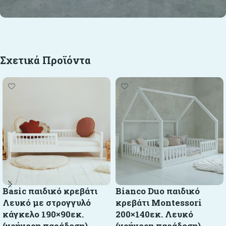
Σχετικά Προϊόντα
Basic παιδικό κρεβάτι
Bianco Duo παιδικό
Λευκό με στρογγυλό
κρεβάτι Montessori
κάγκελο 190×90εκ.
200×140εκ. Λευκό
(γρήγορη παράδοση)
(γρήγορη παράδοση)