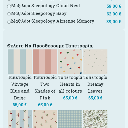
Μαξιλάρι Sleepology Cloud Nest
59,00
€
Μαξιλάρι Sleepology Baby
62,00
€
Μαξιλάρι Sleepology Airsense Memory
89,00
€
Θέλετε Να Προσθέσουμε Ταπετσαρία;
Ταπετσαρία
Ταπετσαρία
Ταπετσαρία
Ταπετσαρία
Vintage
Two
Hearts in
Dreamy
Blue and
Shades of
all colours
Leaves
Beige
Pink
65,00
€
65,00
€
65,00
€
65,00
€