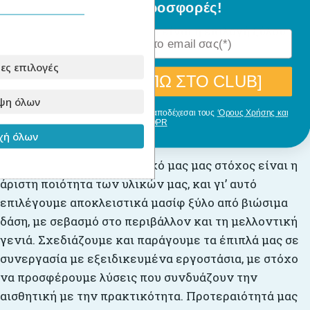
ειδικές προσφορές!
ξύλου.
Η έκδοση με φυσικό ξύλο είναι η επιλογή ξύλου
χωρίς επεξεργασία .
ες επιλογές
[ΘΕΛΩ ΝΑ ΜΠΩ ΣΤΟ CLUB]
ψη όλων
Με την εγγραφή σου, δηλώνεις ότι αποδέχεσαι τους
‘Ορους Χρήσης και
GDPR
Για την παραγωγή
ή όλων
Στο
Babyllama
, πρωταρχικό μας μας στόχος είναι η
άριστη ποιότητα των υλικών μας, και γι’ αυτό
επιλέγουμε αποκλειστικά μασίφ ξύλο από βιώσιμα
δάση, με σεβασμό στο περιβάλλον και τη μελλοντική
γενιά. Σχεδιάζουμε και παράγουμε τα έπιπλά μας σε
συνεργασία με εξειδικευμένα εργοστάσια, με στόχο
να προσφέρουμε λύσεις που συνδυάζουν την
αισθητική με την πρακτικότητα. Προτεραιότητά μας