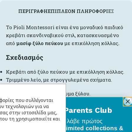
ΠΕΡΙΓΡΑΦΉ
ΕΠΙΠΛΈΟΝ ΠΛΗΡΟΦΟΡΊΕΣ
Το Pioli Montessori είναι ένα μοναδικό παιδικό
κρεβάτι σκανδιναβικού στιλ, κατασκευασμένο
από
μασίφ ξύλο πεύκου
με επικόλληση κόλλας
.
Σχεδιασμός
Κρεβάτι από ξύλο πεύκου με επικόλληση κόλλας.
Τριμμένο λείο, με στρογγυλεμένα σχήματα.
Φινίρισμα σε φυσικό χρώμα ξύλου.
φορίες που συλλέγονται
ν τεχνολογιών για να
Σταθερή δομή με στρογγυλεμένες άκρες για
BabyLlama Parents Club
σας στην ιστοσελίδα μας,
απόλυτη ασφάλεια.
που τη χρησιμοποιείτε και
Γίνε μέλος
και λάβε πρώτος
όλα τα νέα σχέδια, limited collections &
Αυτό το μοντέλο διατίθεται σε φυσικό χρώμα