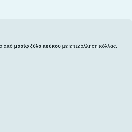
νο από
μασίφ ξύλο πεύκου
με επικόλληση κόλλας
.