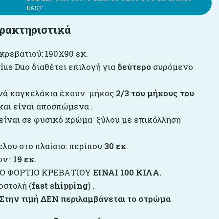
FAST
ρακτηριστικά
κρεβατιού: 190Χ90 εκ.
lus Duo διαθέτει επιλογή για
δεύτερο
συρόμενο
νά καγκελάκια έχουν μήκος
2/3
του μήκους του
και είναι αποσπώμενα .
 είναι σε φυσικό χρώμα ξύλου με επικόλληση
λου στο πλαίσιο: περίπου
30 εκ
.
ν :
19 εκ.
Ο ΦΟΡΤΙΟ ΚΡΕΒΑΤΙΟΥ
ΕΙΝΑΙ 100 ΚΙΛΑ.
οστολή (
fast shipping
) .
 Στην τιμή ΔΕΝ περιλαμβάνεται το στρώμα