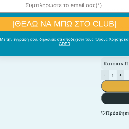
Κόστος Επ
0,00
€
[ΘΕΛΩ ΝΑ ΜΠΩ ΣΤΟ CLUB]
Τελικό Σύν
809,00
Με την εγγραφή σου, δηλώνεις ότι αποδέχεσαι τους
‘Ορους Χρήσης κα
GDPR
Κατόπιν Π
-
+
Πρόσθήκη