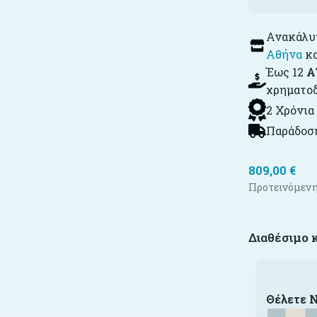
Ανακάλυψ
Αθήνα
κ
Έως 12
Α
χρηματο
2 Χρόνια
Παράδοση
809,00
€
Προτεινόμενη
Διαθέσιμο 
Θέλετε 