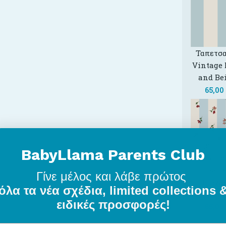
Ταπετσα
Vintage 
and Be
65,00
BabyLlama Parents Club
Ταπετσα
Pari
Γίνε μέλος
και λάβε πρώτος
Flowe
όλα τα νέα σχέδια, limited collections 
Strip
ειδικές προσφορές!
65,00