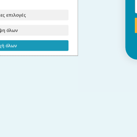
ες επιλογές
ψη όλων
ή όλων