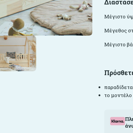
Διαστάσε
Μέγιστο ύψο
Μέγεθος στρ
Μέγιστο βά
Πρόσθετ
παραδίδετα
το μοντέλο
Πλ
άν