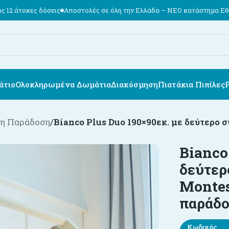
Αποστολές σε όλη την Ελλάδα – ΝΕΟ κατάστημα Εθν. Αντιστάσεως 74,
άτιο
Ολοκληρωμένα Δωμάτια
Διακόσμηση
Πιατάκια Πιπίλες
η Παράδοση
/
Bianco Plus Duo 190×90εκ. με δεύτερο 
Bianco
δεύτερ
Montes
παράδο
Κωδικός