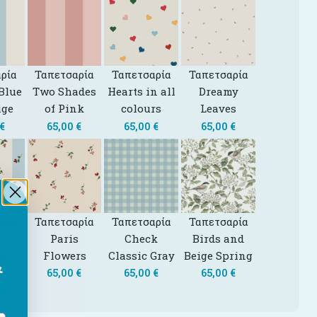
ρία
Ταπετσαρία
Ταπετσαρία
Ταπετσαρία
Blue
Two Shades
Hearts in all
Dreamy
ige
of Pink
colours
Leaves
€
65,00
€
65,00
€
65,00
€
ρία
Ταπετσαρία
Ταπετσαρία
Ταπετσαρία
s
Paris
Check
Birds and
rs
Flowers
Classic Gray
Beige Spring
&
es
65,00
€
65,00
€
65,00
€
€