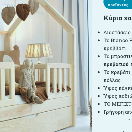
προϊόντος:
Κύρια χα
Διαστάσεις 
Το Bianco P
κρεββάτι.
Τα μπροστι
κρεβατιού
Το κρεβάτι
κόλλας.
Ύψος κάγκε
Ύψος ποδιώ
ΤΟ ΜΕΓΙΣΤ
Γρήγορη απ
*