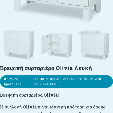
Βρεφική συρταριέρα Olivia Λευκή
Κωδικός
KLU-KOMODA-OLIVIA-WHITE-NO-CHANG-
προϊόντος:
5901912245860
Βρεφική συρταριέρα
Olivia
!
Η συλλογή
Olivia
είναι ιδανική πρόταση για όσους