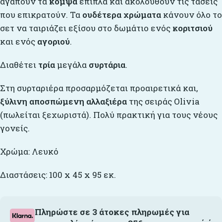
αγαπούν τα
κομψά
έπιπλα και ακολουθούν τις τάσεις
που επικρατούν. Τα
ουδέτερα χρώματα
κάνουν όλο το
σετ να ταιριάζει εξίσου στο δωμάτιο ενός
κοριτσιού
και ενός
αγοριού
.
Διαθέτει
τρία
μεγάλα
συρτάρια
.
Στη συρταριέρα προσαρμόζεται προαιρετικά και,
ξύλινη αποσπώμενη αλλαξιέρα
της σειράς Olivia
(πωλείται ξεχωριστά). Πολύ πρακτική για τους νέους
γονείς.
Χρώμα: Λευκό
Διαστάσεις: 100 x 45 x 95 εκ.
Πληρώστε σε 3 άτοκες πληρωμές για