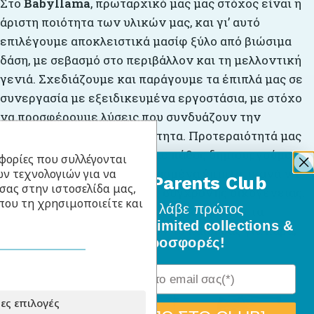
Στο
Babyllama
, πρωταρχικό μας μας στόχος είναι η
άριστη ποιότητα των υλικών μας, και γι’ αυτό
επιλέγουμε αποκλειστικά μασίφ ξύλο από βιώσιμα
δάση, με σεβασμό στο περιβάλλον και τη μελλοντική
γενιά. Σχεδιάζουμε και παράγουμε τα έπιπλά μας σε
συνεργασία με εξειδικευμένα εργοστάσια, με στόχο
να προσφέρουμε λύσεις που συνδυάζουν την
αισθητική με την πρακτικότητα. Προτεραιότητά μας
είναι πάντα ο πελάτης και με πάθος δημιουργούμε
φορίες που συλλέγονται
ν τεχνολογιών για να
λειτουργικά και καλοσχεδιασμένα έπιπλα, ικανά να
BabyLlama Parents Club
σας στην ιστοσελίδα μας,
καλύψουν κάθε ανάγκη της σύγχρονης οικογένειας.
που τη χρησιμοποιείτε και
Γίνε μέλος
και λάβε πρώτος
Επενδύουμε σε ποιότητα και αντοχή, ώστε τα
όλα τα νέα σχέδια, limited collections &
προϊόντα μας να συνοδεύουν το παιδί σας για πάρα,
ειδικές προσφορές!
πάρα πολλά χρόνια.
ες επιλογές