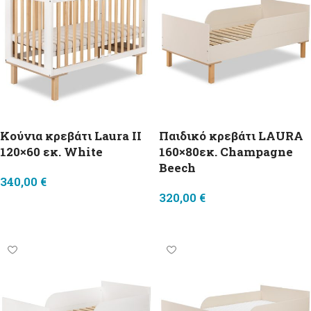
Κούνια κρεβάτι Laura II
Παιδικό κρεβάτι LAURA
120×60 εκ. White
160×80εκ. Champagne
Beech
340,00
€
320,00
€
Προσθήκη στο καλάθι
Προσθήκη στο καλάθι