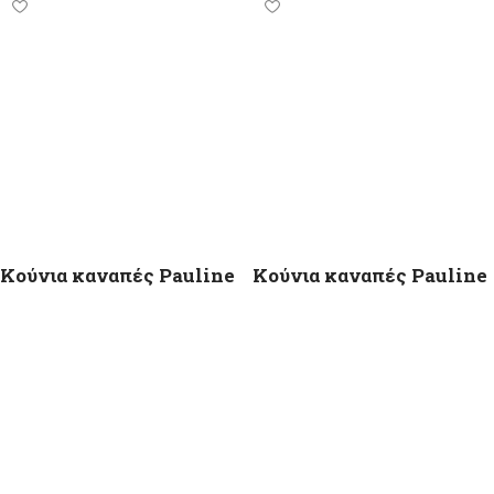
Κούνια καναπές Pauline
Kούνια καναπές Pauline
Oak / Graphite 120×60εκ.
Graphite 120×60εκ.
269,00
€
–
319,00
€
5.0
229,00
€
–
309,00
€
Επιλογή
Επιλογή