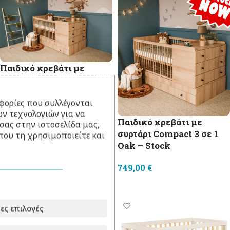
Παιδικό κρεβάτι με
συρτάρι Compact 3 σε 1
Oak
φορίες που συλλέγονται
ν τεχνολογιών για να
749,00
€
Παιδικό κρεβάτι με
σας στην ιστοσελίδα μας,
Προσθήκη στο καλάθι
συρτάρι Compact 3 σε 1
που τη χρησιμοποιείτε και
Oak – Stock
749,00
€
Προσθήκη στο καλάθι
ες επιλογές