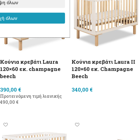
ψη όλων
ή όλων
Κούνια κρεβάτι Laura
Κούνια κρεβάτι Laura II
120×60 εκ. champagne
120×60 εκ. Champagne
beech
Beech
390,00
€
340,00
€
Προτεινόμενη τιμή λιανικής
Προσθήκη στο καλάθι
490,00
€
Προσθήκη στο καλάθι