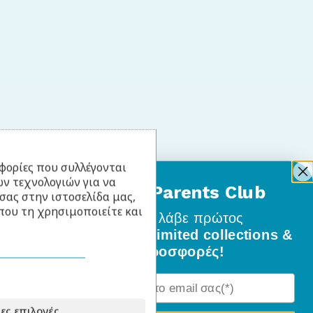
φορίες που συλλέγονται
ν τεχνολογιών για να
BabyLlama Parents Club
σας στην ιστοσελίδα μας,
που τη χρησιμοποιείτε και
Γίνε μέλος
και λάβε πρώτος
όλα τα νέα σχέδια, limited collections &
ειδικές προσφορές!
ες επιλογές