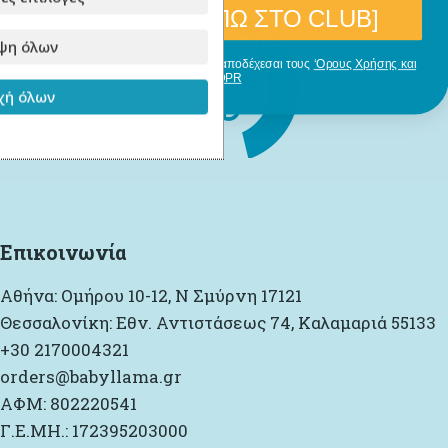
[ΘΕΛΩ ΝΑ ΜΠΩ ΣΤΟ CLUB]
ψη όλων
Με την εγγραφή σου, δηλώνεις ότι αποδέχεσαι τους
‘Ορους Χρήσης και
GDPR
ή όλων
Επικοινωνία
Αθήνα: Ομήρου 10-12, Ν Σμύρνη 17121
Θεσσαλονίκη: Εθν. Αντιστάσεως 74, Καλαμαριά 55133
+30 2170004321
orders@babyllama.gr
ΑΦΜ: 802220541
Γ.Ε.ΜΗ.: 172395203000