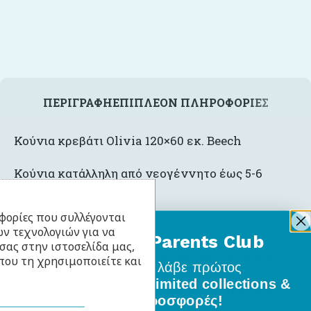
ΠΕΡΙΓΡΑΦΉ
ΕΠΙΠΛΈΟΝ ΠΛΗΡΟΦΟΡΊΕΣ
Κούνια κρεβάτι Olivia 120×60 εκ. Beech
Κούνια κατάλληλη από νεογέννητο έως 5-6
ετών.
φορίες που συλλέγονται
Χρώμα: Φυσικό ξύλο
ν τεχνολογιών για να
BabyLlama Parents Club
σας στην ιστοσελίδα μας,
Υλικά: Ξύλο πεύκου, ξύλο οξιάς, MDF, μελαμίνη
που τη χρησιμοποιείτε και
Γίνε μέλος
και λάβε πρώτος
όλα τα νέα σχέδια, limited collections &
Το προϊόν πληροί τις απαιτήσεις του προτύπου
ειδικές προσφορές!
PN-EN 716-1 + AC: 2019-07.