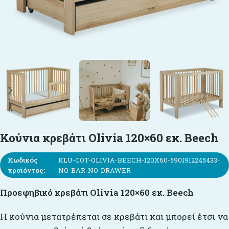
Κούνια κρεβάτι Olivia 120×60 εκ. Beech
Κωδικός
KLU-COT-OLIVIA-BEECH-120X60-5901912245433-
προϊόντος:
NO-BAR-NO-DRAWER
Προεφηβικό κρεβάτι Olivia 120×60 εκ. Beech
Η κούνια μετατρέπεται σε κρεβάτι και μπορεί έτσι να