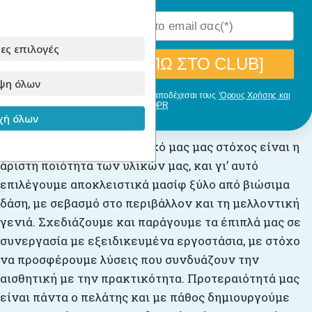
Το στρώμα δεν περιέχεται στην συσκευασία.
ες επιλογές
[ΘΕΛΩ ΝΑ ΜΠΩ ΣΤΟ CLUB]
ψη όλων
Με την εγγραφή σου, δηλώνεις ότι αποδέχεσαι τους
‘Ορους Χρήσης και
GDPR
Για την παραγωγή
ή όλων
Στο
Babyllama
, πρωταρχικό μας μας στόχος είναι η
άριστη ποιότητα των υλικών μας, και γι’ αυτό
επιλέγουμε αποκλειστικά μασίφ ξύλο από βιώσιμα
δάση, με σεβασμό στο περιβάλλον και τη μελλοντική
γενιά. Σχεδιάζουμε και παράγουμε τα έπιπλά μας σε
συνεργασία με εξειδικευμένα εργοστάσια, με στόχο
να προσφέρουμε λύσεις που συνδυάζουν την
αισθητική με την πρακτικότητα. Προτεραιότητά μας
είναι πάντα ο πελάτης και με πάθος δημιουργούμε