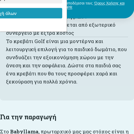
συναρμολόγησης
Με την εγγραφή σου, δηλώνεις ότι αποδέχεσαι τους
‘Ορους Χρήσης και
GDPR
ή όλων
Υπηρεσία συναρμολόγησης:
Δεν
περιλαμβάνεται – διατίθεται από εξωτερικό
συνεργείο με έξτρα κόστος
Το κρεβάτι Golf είναι μια μοντέρνα και
λειτουργική επιλογή για το παιδικό δωμάτιο, που
συνδυάζει την εξοικονόμηση χώρου με την
άνεση και την ασφάλεια. Δώστε στα παιδιά σας
ένα κρεβάτι που θα τους προσφέρει χαρά και
ξεκούραση για πολλά χρόνια.
Για την παραγωγή
Στο
Babyllama
, πρωταρχικό μας μας στόχος είναι η