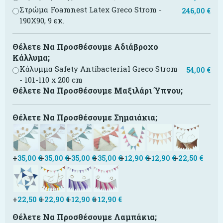
Στρώμα Foamnest Latex Greco Strom -
246,00
€
190X90, 9 εκ.
Θέλετε Να Προσθέσουμε Αδιάβροχο
Κάλλυμα;
Κάλυμμα Safety Antibacterial Greco Strom
54,00
€
- 101-110 x 200 cm
Θέλετε Να Προσθέσουμε Μαξιλάρι Ύπνου;
Θέλετε Να Προσθέσουμε Σημαιάκια;
+
+
+
+
+
+
+
35,00
€
35,00
€
35,00
€
35,00
€
12,90
€
12,90
€
22,50
€
+
+
+
+
22,50
€
22,90
€
12,90
€
12,90
€
Θέλετε Να Προσθέσουμε Λαμπάκια;