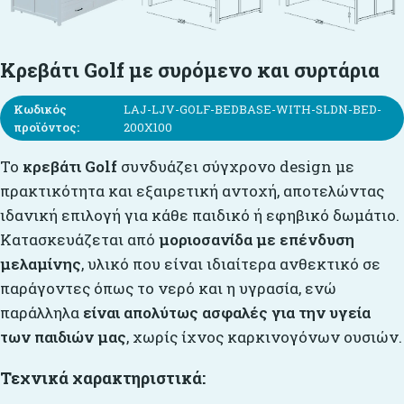
Κρεβάτι Golf με συρόμενο και συρτάρια
Κωδικός
LAJ-LJV-GOLF-BEDBASE-WITH-SLDN-BED-
προϊόντος:
200X100
Το
κρεβάτι Golf
συνδυάζει σύγχρονο design με
πρακτικότητα και εξαιρετική αντοχή, αποτελώντας
ιδανική επιλογή για κάθε παιδικό ή εφηβικό δωμάτιο.
Κατασκευάζεται από
μοριοσανίδα με επένδυση
μελαμίνης
, υλικό που είναι ιδιαίτερα ανθεκτικό σε
παράγοντες όπως το νερό και η υγρασία, ενώ
παράλληλα
είναι απολύτως ασφαλές για την υγεία
των παιδιών μας
, χωρίς ίχνος καρκινογόνων ουσιών.
Τεχνικά χαρακτηριστικά: