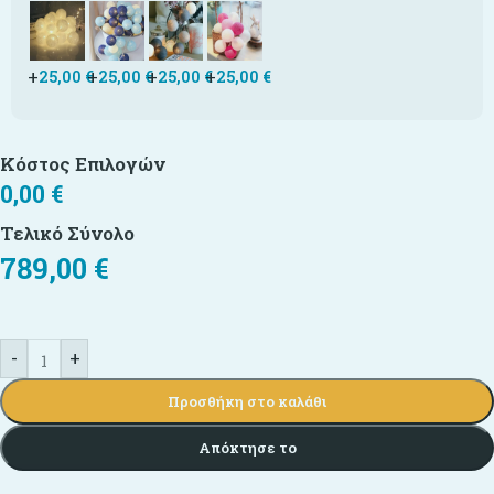
+
+
+
+
25,00
€
25,00
€
25,00
€
25,00
€
Κόστος Επιλογών
0,00
€
Τελικό Σύνολο
789,00
€
-
+
Προσθήκη στο καλάθι
Απόκτησε το