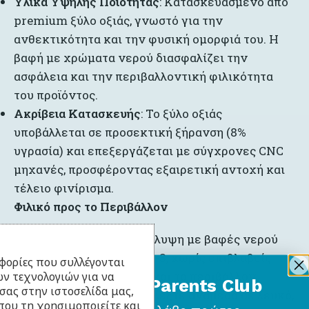
Υλικά Υψηλής Ποιότητας
: Κατασκευασμένο από
premium ξύλο οξιάς, γνωστό για την
ανθεκτικότητα και την φυσική ομορφιά του. Η
βαφή με χρώματα νερού διασφαλίζει την
ασφάλεια και την περιβαλλοντική φιλικότητα
του προϊόντος.
Ακρίβεια Κατασκευής
: Το ξύλο οξιάς
υποβάλλεται σε προσεκτική ξήρανση (8%
υγρασία) και επεξεργάζεται με σύγχρονες CNC
μηχανές, προσφέροντας εξαιρετική αντοχή και
τέλειο φινίρισμα.
Φιλικό προς το Περιβάλλον
Οικολογικά Υλικά
: Επικάλυψη με βαφές νερού
πιστοποιημένες με EN71-3, χωρίς επιβλαβείς
φορίες που συλλέγονται
ν τεχνολογιών για να
εκπομπές για την υγεία και το περιβάλλον.
BabyLlama Parents Club
σας στην ιστοσελίδα μας,
Διαθέσιμα Χρώματα
: Επιλέξτε ανάμεσα σε λευκό,
που τη χρησιμοποιείτε και