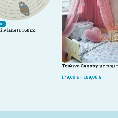
ΝΟ
ί Planets 160εκ.
Τούλινο Canopy με πομ 
179,00
€
–
189,00
€