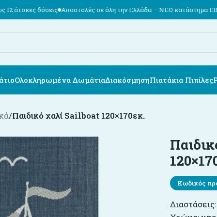
ις
Αποστολές σε όλη την Ελλάδα – ΝΕΟ κατάστημα Εθν. Αντιστάσεως 7
άτιο
Ολοκληρωμένα Δωμάτια
Διακόσμηση
Πιατάκια Πιπίλες
κά
/
Παιδικό χαλί Sailboat 120×170εκ.
Παιδικ
120×17
Κωδικός πρ
Διαστάσεις: