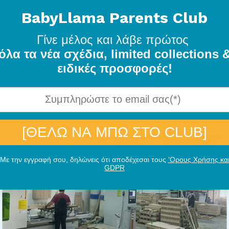
BabyLlama Parents Club
Γίνε μέλος
και λάβε πρώτος
όλα τα νέα σχέδια, limited collections 
ριστη ποιότητα των υλικών μας, και γι’ αυτό επιλέγου
ειδικές προσφορές!
εδιάζουμε και παράγουμε τα έπιπλά μας σε συνεργασία
 την πρακτικότητα. Προτεραιότητά μας είναι πάντα ο
άγκη της σύγχρονης οικογένειας. Επενδύουμε σε ποιό
[ΘΕΛΩ ΝΑ ΜΠΩ ΣΤΟ CLUB]
Με την εγγραφή σου, δηλώνεις ότι αποδέχεσαι τους
‘Ορους Χρήσης κα
GDPR