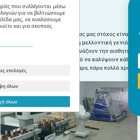
ρίες που συλλέγονται μέσω
ολογιών για να βελτιώσουμε
Για την παραγωγή
ελίδα μας, να αναλύσουμε
ιείτε και για σκοπούς
Στο
Babyllama
, πρωταρχικό μας μας στόχος είναι η ά
σεβασμό στο περιβάλλον και τη μελλοντική γενιά. Σχ
προσφέρουμε λύσεις που συνδυάζουν την αισθητική με
καλοσχεδιασμένα έπιπλα, ικανά να καλύψουν κάθε αν
συνοδεύουν το παιδί σας για πάρα, πάρα πολλά χρόνια.
ες επιλογές
ψη όλων
ή όλων