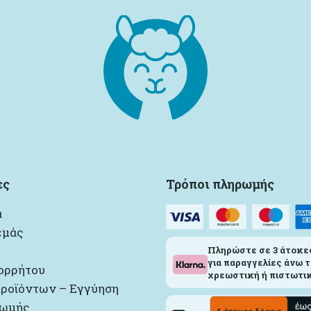
ες
Τρόποι πληρωμής
α
εμάς
Πληρώστε σε 3 άτοκε
για παραγγελίες άνω τ
ορρήτου
χρεωστική ή πιστωτικ
ροϊόντων – Εγγύηση
ρωμής