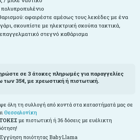
ζ / μπλε ναυτικό
% πολυπροπυλένιο
θαρισμού: αφαιρέστε αμέσως τους λεκέδες με ένα
γάρι, σκουπίστε με ηλεκτρική σκούπα τακτικά,
 επαγγελματικό στεγνό καθάρισμα
ηρώστε σε 3 άτοκες πληρωμές για παραγγελίες
ω των 35€, με χρεωστική ή πιστωτική.
ε όλη τη συλλογή από κοντά στα καταστήματά μας σε
αι
Θεσσαλονίκη
ΤΟΚΕΣ
με πιστωτική ή 36 δόσεις με ευέλικτη
δότηση!
 Εγγύηση ποιότητας BabyLlama