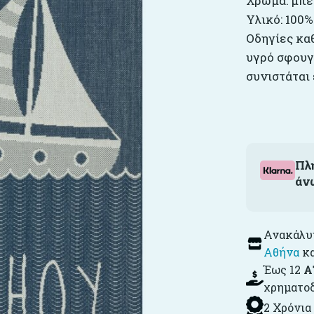
Χρώμα: μπε
Υλικό: 100
Οδηγίες κα
υγρό σφουγ
συνιστάται
Πλ
άν
Ανακάλυψ
Αθήνα
κ
Έως 12
Α
χρηματο
2 Χρόνια