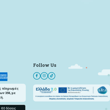
Follow Us
ς πληρωμές
ων 35€, με
ή.