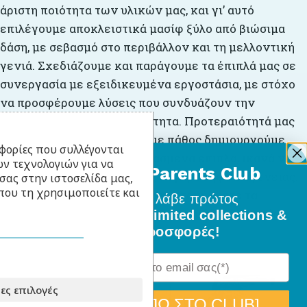
άριστη ποιότητα των υλικών μας, και γι’ αυτό
επιλέγουμε αποκλειστικά μασίφ ξύλο από βιώσιμα
δάση, με σεβασμό στο περιβάλλον και τη μελλοντική
γενιά. Σχεδιάζουμε και παράγουμε τα έπιπλά μας σε
συνεργασία με εξειδικευμένα εργοστάσια, με στόχο
να προσφέρουμε λύσεις που συνδυάζουν την
αισθητική με την πρακτικότητα. Προτεραιότητά μας
είναι πάντα ο πελάτης και με πάθος δημιουργούμε
φορίες που συλλέγονται
λειτουργικά και καλοσχεδιασμένα έπιπλα, ικανά να
ν τεχνολογιών για να
BabyLlama Parents Club
καλύψουν κάθε ανάγκη της σύγχρονης οικογένειας.
σας στην ιστοσελίδα μας,
που τη χρησιμοποιείτε και
Επενδύουμε σε ποιότητα και αντοχή, ώστε τα
Γίνε μέλος
και λάβε πρώτος
προϊόντα μας να συνοδεύουν το παιδί σας για πάρα,
όλα τα νέα σχέδια, limited collections &
ειδικές προσφορές!
πάρα πολλά χρόνια.
ες επιλογές
[ΘΕΛΩ ΝΑ ΜΠΩ ΣΤΟ CLUB]