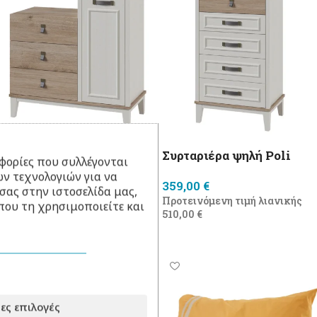
Συρταριέρα Poli
Συρταριέρα ψηλή Poli
φορίες που συλλέγονται
ν τεχνολογιών για να
319,00
€
359,00
€
σας στην ιστοσελίδα μας,
Προτεινόμενη τιμή λιανικής
Προτεινόμενη τιμή λιανικής
που τη χρησιμοποιείτε και
480,00
€
510,00
€
Προσθήκη στο καλάθι
Προσθήκη στο καλάθι
ες επιλογές