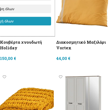
ψη όλων
ή όλων
Κουβέρτα χνουδωτή
Διακοσμητικό Μαξιλάρι
Holiday
Vortex
150,00
€
44,00
€
Προσθήκη στο καλάθι
Προσθήκη στο καλάθι