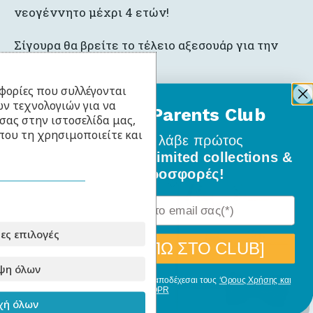
νεογέννητο μέχρι 4 ετών!
Σίγουρα θα βρείτε το τέλειο αξεσουάρ για την
συλλογή σας!
φορίες που συλλέγονται
ν τεχνολογιών για να
BabyLlama Parents Club
σας στην ιστοσελίδα μας,
που τη χρησιμοποιείτε και
Γίνε μέλος
και λάβε πρώτος
Σχετικά Προϊόντα
όλα τα νέα σχέδια, limited collections &
ειδικές προσφορές!
ες επιλογές
[ΘΕΛΩ ΝΑ ΜΠΩ ΣΤΟ CLUB]
ψη όλων
Με την εγγραφή σου, δηλώνεις ότι αποδέχεσαι τους
‘Ορους Χρήσης και
GDPR
ή όλων