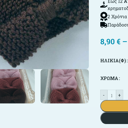
Έως 12
Α
χρηματο
2 Χρόνια
Παράδοση
8,90
€
–
ΗΛΙΚΊΑ(Φ)
ΧΡΏΜΑ
-
+