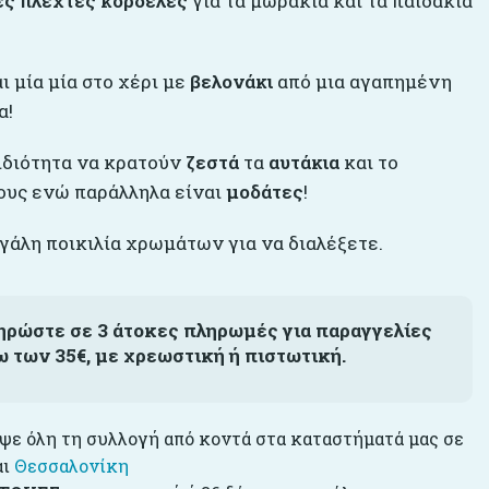
ες πλεχτές κορδέλες
για τα μωράκια και τα παιδάκια
 μία μία στο χέρι με
βελονάκι
από μια αγαπημένη
α!
ιδιότητα να κρατούν
ζεστά
τα
αυτάκια
και το
ους ενώ παράλληλα είναι
μοδάτες
!
γάλη ποικιλία χρωμάτων για να διαλέξετε.
ηρώστε σε 3 άτοκες πληρωμές για παραγγελίες
ω των 35€, με χρεωστική ή πιστωτική.
ε όλη τη συλλογή από κοντά στα καταστήματά μας σε
αι
Θεσσαλονίκη