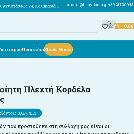
orders@babyllama.gr
+30 21700043
 74, Καλαμαριά Θεσσαλονίκης
Έως 12 άτοκες δόσεις
Αποστολές σε όλη
0,0
Ρουχισμός
Παιχνίδια
Stock House
οίητη Πλεχτή Κορδέλα
ς
οϊόντος:
BAB-PLEF
όν που προστέθηκε στη συλλογή μας είναι οι