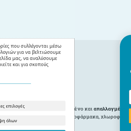
ρίες που συλλέγονται μέσω
ολογιών για να βελτιώσουμε
ελίδα μας, να αναλύσουμε
ιείτε και για σκοπούς
Διαθέσιμα Μεγέθη
0 – 6 μηνών
6 – 12 μηνών
ες επιλογές
Το ύφασμα είναι πιστοποιημένο και
απαλλαγμέν
ο
α
συμπεριλαμβανομένων φυτοφάρμακα, χλωροφαινόλε
ψη όλων
μετάλλων.