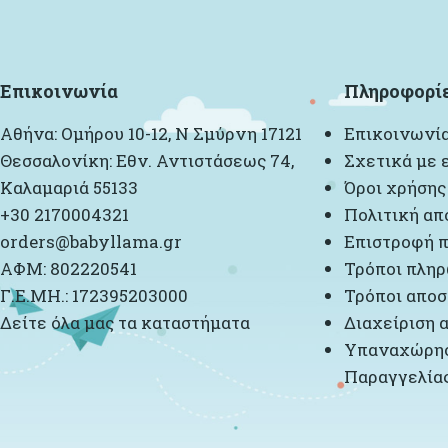
Επικοινωνία
Πληροφορί
Αθήνα: Ομήρου 10-12, Ν Σμύρνη 17121
Επικοινωνί
Θεσσαλονίκη: Εθν. Αντιστάσεως 74,
Σχετικά με 
Καλαμαριά 55133
Όροι χρήσης
+30 2170004321
Πολιτική απ
orders@babyllama.gr
Επιστροφή π
ΑΦΜ: 802220541
Τρόποι πλη
Γ.Ε.ΜΗ.: 172395203000
Τρόποι αποσ
Δείτε όλα μας τα καταστήματα
Διαχείριση 
Υπαναχώρησ
Παραγγελία