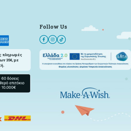
Follow Us
ς πληρωμές
ων 35€, με
ή.