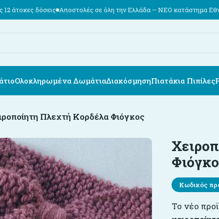
σεις
Αποστολές σε όλη την Ελλάδα – ΝΕΟ κατάστημα Εθν. Αντιστάσεως
άτιο
Ολοκληρωμένα Δωμάτια
Διακόσμηση
Πιατάκια Πιπίλες
ιροποίητη Πλεχτή Κορδέλα Φιόγκος
Χειροπ
Φιόγκο
Κωδικός πρ
Το νέο προϊ