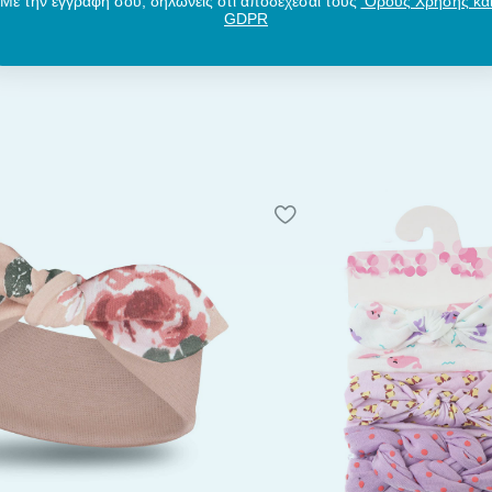
Με την εγγραφή σου, δηλώνεις ότι αποδέχεσαι τους
‘Ορους Χρήσης κα
GDPR