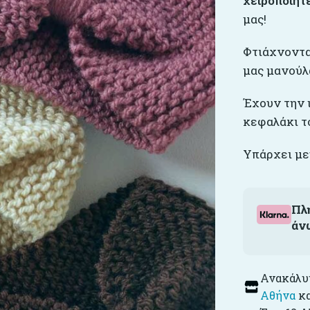
χειροποίητ
μας!
Φτιάχνονται
μας μανούλ
Έχουν την 
κεφαλάκι τ
Υπάρχει με
Πλ
άν
Ανακάλυψ
Αθήνα
κ