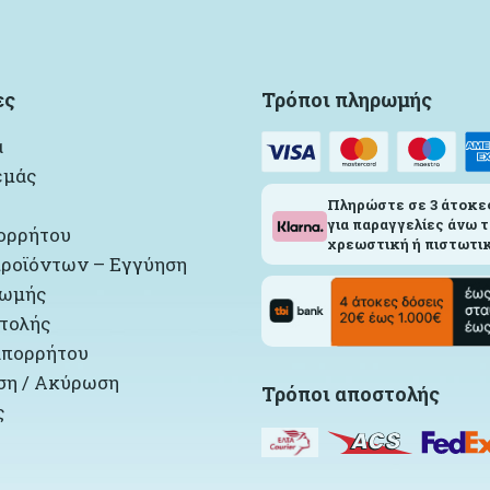
ες
Τρόποι πληρωμής
α
εμάς
Πληρώστε σε 3 άτοκε
για παραγγελίες άνω τ
ορρήτου
χρεωστική ή πιστωτικ
ροϊόντων – Εγγύηση
ρωμής
τολής
απορρήτου
η / Ακύρωση
Τρόποι αποστολής
ς