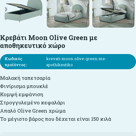
Κρεβάτι Moon Olive Green με
αποθηκευτικό χώρο
Κωδικός
krevati-moon-olive-green-me-
προϊόντος:
apothikeutiko
Μαλακή ταπετσαρία
Φινίρισμα μπουκλέ
Κομψή εμφάνιση
Στρογγυλεμένο κεφαλάρι
Απαλό Olive Green χρώμα
Το μέγιστο βάρος που δέχεται είναι 150 κιλά