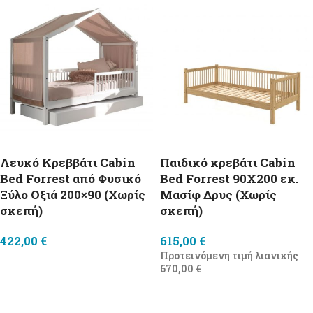
Λευκό Κρεββάτι Cabin
Παιδικό κρεβάτι Cabin
Bed Forrest από Φυσικό
Bed Forrest 90X200 εκ.
Ξύλο Οξιά 200×90 (Χωρίς
Μασίφ Δρυς (Χωρίς
σκεπή)
σκεπή)
422,00
€
615,00
€
Προτεινόμενη τιμή λιανικής
Select options
670,00
€
Προσθήκη στο καλάθι