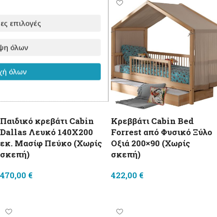
ες επιλογές
ψη όλων
ή όλων
Παιδικό κρεβάτι Cabin
Κρεββάτι Cabin Bed
Dallas Λευκό 140X200
Forrest από Φυσικό Ξύλο
εκ. Μασίφ Πεύκο (Χωρίς
Οξιά 200×90 (Χωρίς
σκεπή)
σκεπή)
470,00
€
422,00
€
Προσθήκη στο καλάθι
Select options