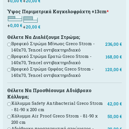
+
+
0,00
€
20,00
€
Ύψος Περιμετρικά Καγκελοφράχτη +13cm
*
+
0,00
€
+
20,00
€
Θέλετε Να Διαλέξουμε Στρώμα;
Βρεφικό Στρώμα Μίνωας Greco Strom -
236,00
€
140x70, Tencel αντιβακτηριδιακό
Βρεφικό Στρώμα Ερατώ Greco Strom -
168,00
€
140x70, Tencel αντιβακτηριδιακό
Βρεφικό Στρώμα Ορφέας Greco Strom -
120,00
€
140x70, Tencel αντιβακτηριδιακό
Θέλετε Να Προσθέσουμε Αδιάβροχο
Κάλλυμα;
Κάλυμμα Safety Antibacterial Greco Strom
42,00
€
- 81-90 x 200 cm
Κάλυμμα Air Proof Greco Strom - 81-90 x
50,00
€
200 cm
Αδιάβροχο προστατευτικό στρώματος -