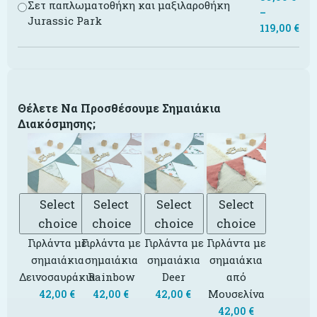
Σετ παπλωματοθήκη και μαξιλαροθήκη
–
Jurassic Park
119,00
€
Θέλετε Να Προσθέσουμε Σημαιάκια
Διακόσμησης;
Select
Select
Select
Select
choice
choice
choice
choice
Γιρλάντα με
Γιρλάντα με
Γιρλάντα με
Γιρλάντα με
σημαιάκια
σημαιάκια
σημαιάκια
σημαιάκια
Δεινοσαυράκια
Rainbow
Deer
από
Μουσελίνα
42,00
€
42,00
€
42,00
€
42,00
€