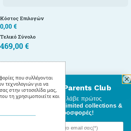
Κόστος Επιλογών
0,00
€
Τελικό Σύνολο
469,00
€
-
+
φορίες που συλλέγονται
Προσθήκη στο καλάθι
ν τεχνολογιών για να
BabyLlama Parents Club
σας στην ιστοσελίδα μας,
Απόκτησε το
που τη χρησιμοποιείτε και
Γίνε μέλος
και λάβε πρώτος
όλα τα νέα σχέδια, limited collections &
Πρόσθήκη στην λίστα επιθυμιών
ειδικές προσφορές!