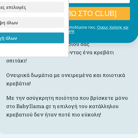
ες επιλογές
[ΘΕΛΩ ΝΑ ΜΠΩ ΣΤΟ CLUB]
ψη όλων
ΠΕΡΙΓΡΑΦΉ
ΕΠΙΠΛΈΟΝ ΠΛΗΡΟΦΟΡΊΕΣ
Με την εγγραφή σου, δηλώνεις ότι αποδέχεσαι τους
‘Ορους Χρήσης και
GDPR
ή όλων
Κάντε το όνειρο του παιδιού σας
πραγματικότητα επιλέγοντας ένα κρεβάτι
σπιτάκι!
Ονειρικά δωμάτια με ονειρεμένα και ποιοτικά
κρεβάτια!
Με την ασύγκρητη ποιότητα που βρίσκετε μόνο
στο Babyllama.gr η επιλογή του κατάλληλου
κρεβατιού δεν ήταν ποτέ πιο εύκολη!