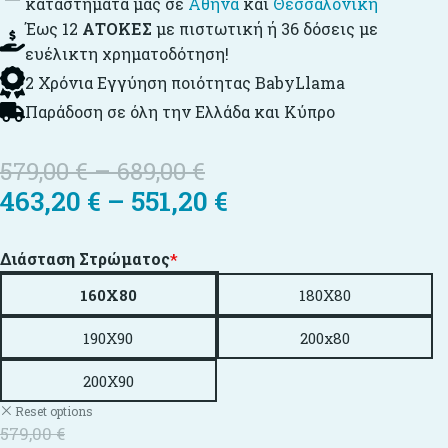
καταστήματά μας σε
Αθήνα
και
Θεσσαλονίκη
Έως 12
ΑΤΟΚΕΣ
με πιστωτική ή 36 δόσεις με
ευέλικτη χρηματοδότηση!
2 Χρόνια Εγγύηση ποιότητας BabyLlama
Παράδοση σε όλη την Ελλάδα και Κύπρο
579,00
€
–
689,00
€
463,20
€
–
551,20
€
Διάσταση Στρώματος
*
160X80
180X80
190X90
200x80
200X90
Reset options
579,00
€