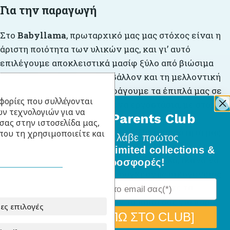
Για την παραγωγή
Στο
Babyllama
, πρωταρχικό μας μας στόχος είναι η
άριστη ποιότητα των υλικών μας, και γι’ αυτό
επιλέγουμε αποκλειστικά μασίφ ξύλο από βιώσιμα
δάση, με σεβασμό στο περιβάλλον και τη μελλοντική
γενιά. Σχεδιάζουμε και παράγουμε τα έπιπλά μας σε
φορίες που συλλέγονται
συνεργασία με εξειδικευμένα εργοστάσια, με στόχο
ν τεχνολογιών για να
BabyLlama Parents Club
να προσφέρουμε λύσεις που συνδυάζουν την
σας στην ιστοσελίδα μας,
αισθητική με την πρακτικότητα. Προτεραιότητά μας
που τη χρησιμοποιείτε και
Γίνε μέλος
και λάβε πρώτος
είναι πάντα ο πελάτης και με πάθος δημιουργούμε
όλα τα νέα σχέδια, limited collections &
λειτουργικά και καλοσχεδιασμένα έπιπλα, ικανά να
ειδικές προσφορές!
καλύψουν κάθε ανάγκη της σύγχρονης οικογένειας.
Επενδύουμε σε ποιότητα και αντοχή, ώστε τα
προϊόντα μας να συνοδεύουν το παιδί σας για πάρα,
ες επιλογές
πάρα πολλά χρόνια.
[ΘΕΛΩ ΝΑ ΜΠΩ ΣΤΟ CLUB]