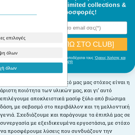
όλα τα νέα σχέδια, limited collections &
Αυτό το μοντέλο διατίθεται σε φυσικό χρώμα
ειδικές προσφορές!
ξύλου.
Η έκδοση με φυσικό ξύλο είναι η επιλογή ξύλου
χωρίς επεξεργασία .
ες επιλογές
[ΘΕΛΩ ΝΑ ΜΠΩ ΣΤΟ CLUB]
ψη όλων
Με την εγγραφή σου, δηλώνεις ότι αποδέχεσαι τους
‘Ορους Χρήσης και
GDPR
Για την παραγωγή
ή όλων
Στο
Babyllama
, πρωταρχικό μας μας στόχος είναι η
άριστη ποιότητα των υλικών μας, και γι’ αυτό
επιλέγουμε αποκλειστικά μασίφ ξύλο από βιώσιμα
δάση, με σεβασμό στο περιβάλλον και τη μελλοντική
γενιά. Σχεδιάζουμε και παράγουμε τα έπιπλά μας σε
συνεργασία με εξειδικευμένα εργοστάσια, με στόχο
να προσφέρουμε λύσεις που συνδυάζουν την