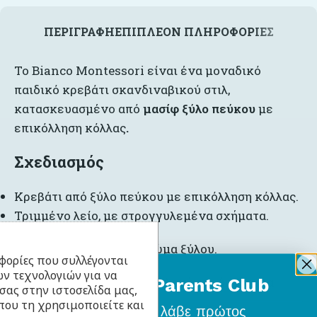
ΠΕΡΙΓΡΑΦΉ
ΕΠΙΠΛΈΟΝ ΠΛΗΡΟΦΟΡΊΕΣ
Το Bianco Montessori είναι ένα μοναδικό
παιδικό κρεβάτι σκανδιναβικού στιλ,
κατασκευασμένο από
μασίφ ξύλο πεύκου
με
επικόλληση κόλλας
.
Σχεδιασμός
Κρεβάτι από ξύλο πεύκου με επικόλληση κόλλας.
Τριμμένο λείο, με στρογγυλεμένα σχήματα.
Φινίρισμα σε φυσικό χρώμα ξύλου.
φορίες που συλλέγονται
ν τεχνολογιών για να
Σταθερή δομή με στρογγυλεμένες άκρες για
BabyLlama Parents Club
σας στην ιστοσελίδα μας,
απόλυτη ασφάλεια.
που τη χρησιμοποιείτε και
Γίνε μέλος
και λάβε πρώτος