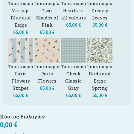
Ταπετσαρία
Ταπετσαρία
Ταπετσαρία
Ταπετσαρία
Vintage
Two
Hearts in
Dreamy
Blue and
Shades of
all colours
Leaves
Beige
Pink
65,00
€
65,00
€
65,00
€
65,00
€
Ταπετσαρία
Ταπετσαρία
Ταπετσαρία
Ταπετσαρία
Paris
Paris
Check
Birds and
Flowers
Flowers
Classic
Beige
Stripes
Gray
Spring
65,00
€
65,00
€
65,00
€
65,00
€
Κόστος Επιλογών
0,00
€