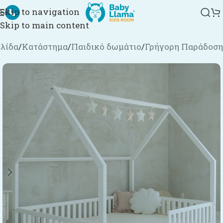
Skip to navigation
Skip to main content
ελίδα
/
Κατάστημα
/
Παιδικό δωμάτιο
/
Γρήγορη Παράδοση