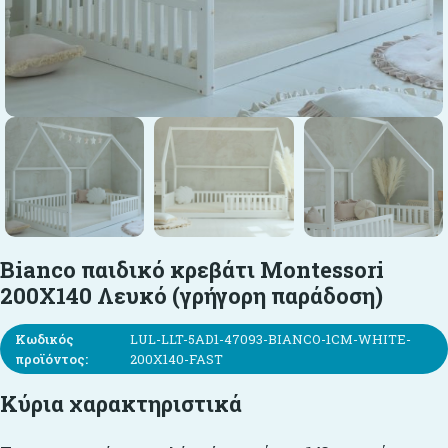
Bianco παιδικό κρεβάτι Montessori
200X140 Λευκό (γρήγορη παράδοση)
Κωδικός
LUL-LLT-5AD1-47093-BIANCO-1CM-WHITE-
προϊόντος:
200X140-FAST
Κύρια χαρακτηριστικά