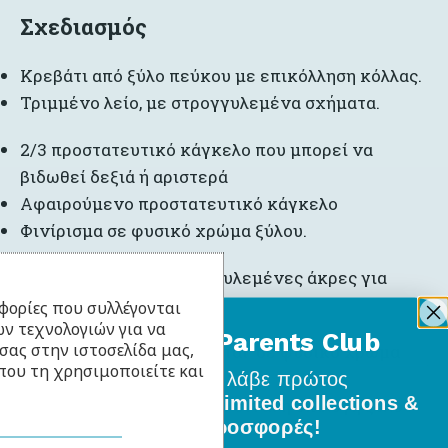
Σχεδιασμός
Κρεβάτι από ξύλο πεύκου με επικόλληση κόλλας.
Τριμμένο λείο, με στρογγυλεμένα σχήματα.
2/3 προστατευτικό κάγκελο που μπορεί να
βιδωθεί δεξιά ή αριστερά
Αφαιρούμενο προστατευτικό κάγκελο
Φινίρισμα σε φυσικό χρώμα ξύλου.
Σταθερή δομή με στρογγυλεμένες άκρες για
απόλυτη ασφάλεια.
φορίες που συλλέγονται
ν τεχνολογιών για να
BabyLlama Parents Club
σας στην ιστοσελίδα μας,
Αυτό το μοντέλο διατίθεται σε φυσικό χρώμα
που τη χρησιμοποιείτε και
ξύλου.
Γίνε μέλος
και λάβε πρώτος
όλα τα νέα σχέδια, limited collections &
Η έκδοση με φυσικό ξύλο είναι η επιλογή ξύλου
ειδικές προσφορές!
χωρίς επεξεργασία .