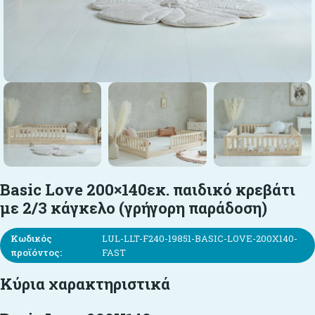
Basic Love 200×140εκ. παιδικό κρεβάτι
με 2/3 κάγκελο (γρήγορη παράδοση)
Κωδικός
LUL-LLT-F240-19851-BASIC-LOVE-200X140-
προϊόντος:
FAST
Κύρια χαρακτηριστικά