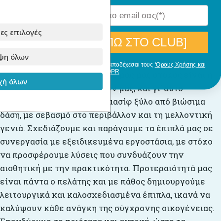
ες επιλογές
[ΘΕΛΩ ΝΑ ΜΠΩ ΣΤΟ CLUB]
Για την παραγωγή
ψη όλων
Με την εγγραφή σου, δηλώνεις ότι αποδέχεσαι τους
‘Ορους Χρήσης και
GDPR
Στο
Babyllama
, πρωταρχικό μας μας στόχος είναι η
ή όλων
άριστη ποιότητα των υλικών μας, και γι’ αυτό
επιλέγουμε αποκλειστικά μασίφ ξύλο από βιώσιμα
δάση, με σεβασμό στο περιβάλλον και τη μελλοντική
γενιά. Σχεδιάζουμε και παράγουμε τα έπιπλά μας σε
συνεργασία με εξειδικευμένα εργοστάσια, με στόχο
να προσφέρουμε λύσεις που συνδυάζουν την
αισθητική με την πρακτικότητα. Προτεραιότητά μας
είναι πάντα ο πελάτης και με πάθος δημιουργούμε
λειτουργικά και καλοσχεδιασμένα έπιπλα, ικανά να
καλύψουν κάθε ανάγκη της σύγχρονης οικογένειας.