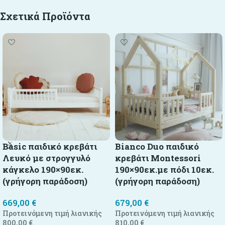
Σχετικά Προϊόντα
Basic παιδικό κρεβάτι
Bianco Duo παιδικό
Λευκό με στρογγυλό
κρεβάτι Montessori
κάγκελο 190×90εκ.
190×90εκ.με πόδι 10εκ.
(γρήγορη παράδοση)
(γρήγορη παράδοση)
669,00
€
679,00
€
Προτεινόμενη τιμή λιανικής
Προτεινόμενη τιμή λιανικής
800,00
€
810,00
€