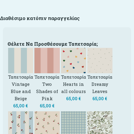
Διαθέσιμο κατόπιν παραγγελίας
Θέλετε Να Προσθέσουμε Ταπετσαρία;
Ταπετσαρία
Ταπετσαρία
Ταπετσαρία
Ταπετσαρία
Vintage
Two
Hearts in
Dreamy
Blue and
Shades of
all colours
Leaves
Beige
Pink
65,00
€
65,00
€
65,00
€
65,00
€