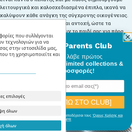
λειτουργικά και καλοσχεδιασμένα έπιπλα, ικανά να
καλύψουν κάθε ανάγκη της σύγχρονης οικογένειας.
Επενδύουμε σε ποιότητα και αντοχή, ώστε τα
προϊόντα μας να συνοδεύουν το παιδί σας για πάρα,
φορίες που συλλέγονται
πάρα πολλά χρόνια.
ν τεχνολογιών για να
BabyLlama Parents Club
σας στην ιστοσελίδα μας,
που τη χρησιμοποιείτε και
Γίνε μέλος
και λάβε πρώτος
όλα τα νέα σχέδια, limited collections &
ειδικές προσφορές!
ες επιλογές
[ΘΕΛΩ ΝΑ ΜΠΩ ΣΤΟ CLUB]
ψη όλων
Με την εγγραφή σου, δηλώνεις ότι αποδέχεσαι τους
‘Ορους Χρήσης και
GDPR
ή όλων