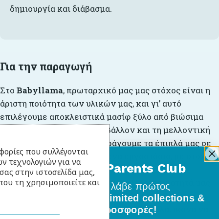
δημιουργία και διάβασμα.
Για την παραγωγή
Στο
Babyllama
, πρωταρχικό μας μας στόχος είναι η
άριστη ποιότητα των υλικών μας, και γι’ αυτό
επιλέγουμε αποκλειστικά μασίφ ξύλο από βιώσιμα
δάση, με σεβασμό στο περιβάλλον και τη μελλοντική
γενιά. Σχεδιάζουμε και παράγουμε τα έπιπλά μας σε
φορίες που συλλέγονται
συνεργασία με εξειδικευμένα εργοστάσια, με στόχο
ν τεχνολογιών για να
BabyLlama Parents Club
να προσφέρουμε λύσεις που συνδυάζουν την
σας στην ιστοσελίδα μας,
που τη χρησιμοποιείτε και
αισθητική με την πρακτικότητα. Προτεραιότητά μας
Γίνε μέλος
και λάβε πρώτος
είναι πάντα ο πελάτης και με πάθος δημιουργούμε
όλα τα νέα σχέδια, limited collections &
λειτουργικά και καλοσχεδιασμένα έπιπλα, ικανά να
ειδικές προσφορές!