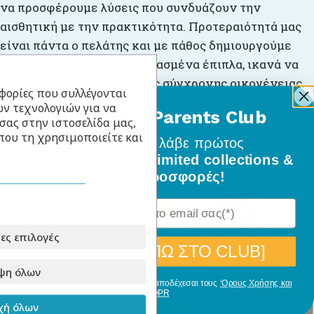
να προσφέρουμε λύσεις που συνδυάζουν την
αισθητική με την πρακτικότητα. Προτεραιότητά μας
είναι πάντα ο πελάτης και με πάθος δημιουργούμε
λειτουργικά και καλοσχεδιασμένα έπιπλα, ικανά να
καλύψουν κάθε ανάγκη της σύγχρονης οικογένειας.
φορίες που συλλέγονται
Επενδύουμε σε ποιότητα και αντοχή, ώστε τα
ν τεχνολογιών για να
BabyLlama Parents Club
προϊόντα μας να συνοδεύουν το παιδί σας για πάρα,
σας στην ιστοσελίδα μας,
που τη χρησιμοποιείτε και
πάρα πολλά χρόνια.
Γίνε μέλος
και λάβε πρώτος
όλα τα νέα σχέδια, limited collections &
ειδικές προσφορές!
ες επιλογές
[ΘΕΛΩ ΝΑ ΜΠΩ ΣΤΟ CLUB]
ψη όλων
Με την εγγραφή σου, δηλώνεις ότι αποδέχεσαι τους
‘Ορους Χρήσης και
GDPR
ή όλων