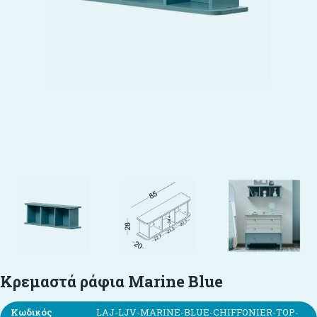
Κρεμαστά ράφια Marine Blue
Κωδικός
LAJ-LJV-MARINE-BLUE-CHIFFONIER-TOP-