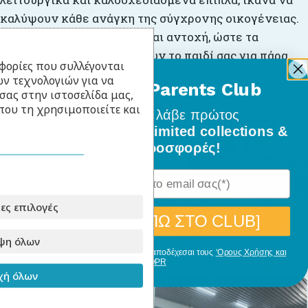
καλύψουν κάθε ανάγκη της σύγχρονης οικογένειας.
Επενδύουμε σε ποιότητα και αντοχή, ώστε τα
προϊόντα μας να συνοδεύουν το παιδί σας για πάρα,
φορίες που συλλέγονται
πάρα πολλά χρόνια.
ν τεχνολογιών για να
BabyLlama Parents Club
σας στην ιστοσελίδα μας,
που τη χρησιμοποιείτε και
Γίνε μέλος
και λάβε πρώτος
όλα τα νέα σχέδια, limited collections &
ειδικές προσφορές!
ες επιλογές
[ΘΕΛΩ ΝΑ ΜΠΩ ΣΤΟ CLUB]
ψη όλων
Με την εγγραφή σου, δηλώνεις ότι αποδέχεσαι τους
‘Ορους Χρήσης και
GDPR
ή όλων