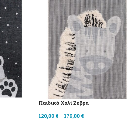
Παιδικό Χαλί Ζέβρα
120,00
€
–
179,00
€