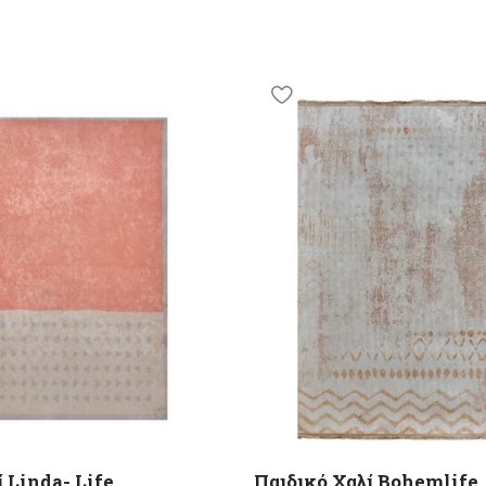
 Linda- Life
Παιδικό Χαλί Bohemlife