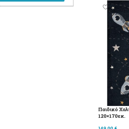
Παιδικό Χαλ
120×170εκ.
149,00
€