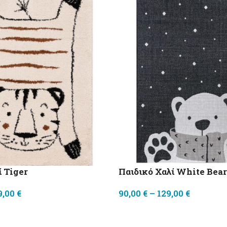
ί Tiger
Παιδικό Χαλί White Bear
9,00
€
90,00
€
–
129,00
€