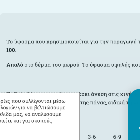
Το ύφασμα που χρησιμοποιείται για την παραγωγή τ
100
.
Απαλό
στο δέρμα του μωρού. Το ύφασμα υψηλής ποι
Το BabyLlama φορμάκι παρέχει άνεση στις κινήσει
ρίες που συλλέγονται μέσω
διευκολύνοντας την αλλαγή της πάνας, ειδικά τη νύ
ολογιών για να βελτιώσουμε
ελίδα μας, να αναλύσουμε
Διαθέσιμα Μεγέθη
ιείτε και για σκοπούς
0-1
1-3
3-6
6-9