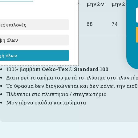
Ηλικία
μήνα
μηνών
μηνών
μηνών
Συνολικό
56
62
68
74
ες επιλογές
μήκος
ψη όλων
Πλεονεκτήματα
ή όλων
100% βαμβάκι
Oeko-Tex® Standard 100
Διατηρεί το σχήμα του μετά το πλύσιμο στο πλυντή
Το ύφασμα δεν διογκώνεται και δεν χάνει την αισθ
Πλένεται στο πλυντήριο / στεγνωτήριο
Μοντέρνα σχέδια και χρώματα