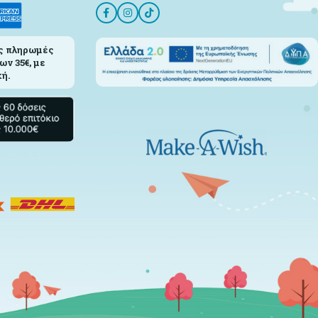
ς πληρωμές
ων 35€, με
ή.