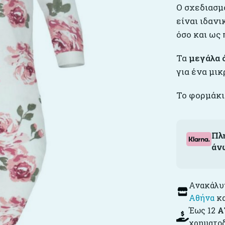
Ο σχεδιασμό
είναι ιδανι
όσο και ως 
Τα
μεγάλα 
για ένα μικ
Το φορμάκι
Πλ
άν
Ανακάλυψ
Αθήνα
κ
Έως 12
Α
χρηματο