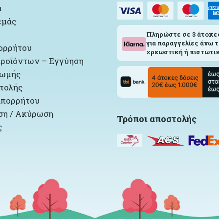
α
εμάς
Πληρώστε σε 3 άτοκε
για παραγγελίες άνω τ
ορρήτου
χρεωστική ή πιστωτικ
ροϊόντων – Εγγύηση
ρωμής
τολής
απορρήτου
η / Ακύρωση
Τρόποι αποστολής
ς