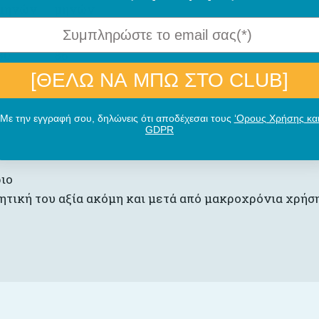
μηνών
μηνών
80
86
[ΘΕΛΩ ΝΑ ΜΠΩ ΣΤΟ CLUB]
Με την εγγραφή σου, δηλώνεις ότι αποδέχεσαι τους
‘Ορους Χρήσης κα
GDPR
ριο
ητική του αξία ακόμη και μετά από μακροχρόνια χρήσ