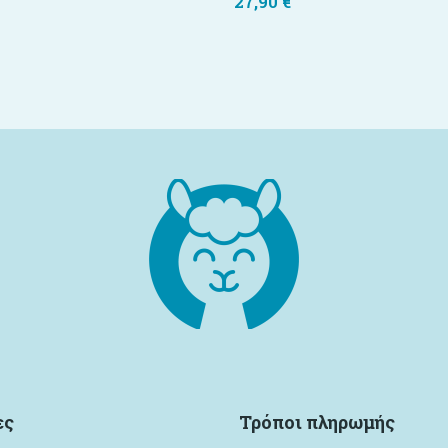
27,90
€
ες
Τρόποι πληρωμής