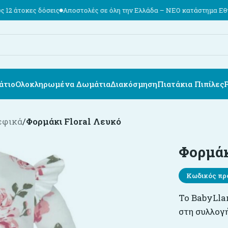
δόσεις
Αποστολές σε όλη την Ελλάδα – ΝΕΟ κατάστημα Εθν. Αντιστάσε
άτιο
Ολοκληρωμένα Δωμάτια
Διακόσμηση
Πιατάκια Πιπίλες
εφικά
/
Φορμάκι Floral Λευκό
Φορμάκ
Κωδικός πρ
Το BabyLla
στη συλλογ