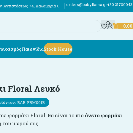
orders@babyllama.gr
+30 21700043
ως 74, Καλαμαριά Θεσσαλονίκης
Έως 12 άτοκες δόσεις
Αποστολές σε 
0,0
Ρουχισμός
Παιχνίδια
Stock House
ι Floral Λευκό
οϊόντος:
BAB-FRM001B
ma φορμάκι Floral θα είναι το πιο
άνετο
φορμάκι
ή του μωρού σας.