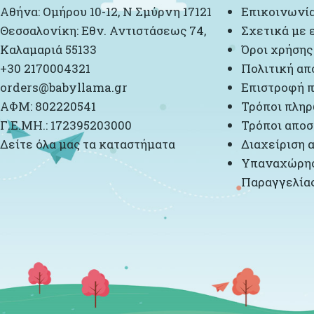
Αθήνα: Ομήρου 10-12, Ν Σμύρνη 17121
Επικοινωνί
Θεσσαλονίκη: Εθν. Αντιστάσεως 74,
Σχετικά με 
Καλαμαριά 55133
Όροι χρήσης
+30 2170004321
Πολιτική απ
orders@babyllama.gr
Επιστροφή π
ΑΦΜ: 802220541
Τρόποι πλη
Γ.Ε.ΜΗ.: 172395203000
Τρόποι αποσ
Δείτε όλα μας τα καταστήματα
Διαχείριση 
Υπαναχώρησ
Παραγγελία