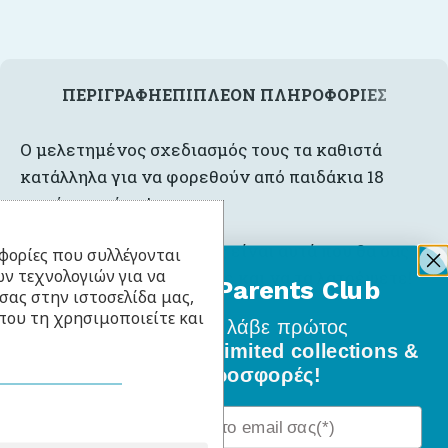
ΠΕΡΙΓΡΑΦΉ
ΕΠΙΠΛΈΟΝ ΠΛΗΡΟΦΟΡΊΕΣ
Ο μελετημένος σχεδιασμός τους τα καθιστά
κατάλληλα για να φορεθούν από παιδάκια 18
μηνών και άνω!
Τα μοναδικά σχέδια τους είναι αυτά που θα σας
φορίες που συλλέγονται
ν τεχνολογιών για να
κάνουν να τα ξεχωρίσετε και να τα λατρέψετε!
BabyLlama Parents Club
σας στην ιστοσελίδα μας,
που τη χρησιμοποιείτε και
Γίνε μέλος
και λάβε πρώτος
όλα τα νέα σχέδια, limited collections &
ειδικές προσφορές!
Σχετικά Προϊόντα