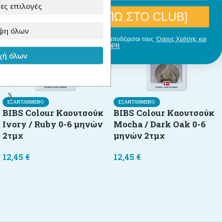
ες επιλογές
[ΘΕΛΩ ΝΑ ΜΠΩ ΣΤΟ CLUB]
ψη όλων
Με την εγγραφή σου, δηλώνεις ότι αποδέχεσαι τους
‘Ορους Χρήσης και
GDPR
ή όλων
ΕΞΑΝΤΛΗΜΈΝΟ
ΕΞΑΝΤΛΗΜΈΝΟ
BIBS Colour Καουτσούκ
BIBS Colour Καουτσούκ
Ivory / Ruby 0-6 μηνών
Mocha / Dark Oak 0-6
2τμχ
μηνών 2τμχ
12,45
€
12,45
€
Διαβάστε περισσότερα
Διαβάστε περισσότερα