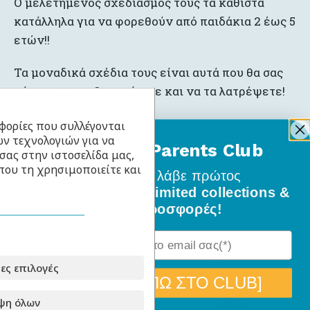
Ο μελετημένος σχεδιασμός τους τα καθιστά
κατάλληλα για να φορεθούν από παιδάκια 2 έως 5
ετών!!
Τα μοναδικά σχέδια τους είναι αυτά που θα σας
κάνουν να τα ξεχωρίσετε και να τα λατρέψετε!
φορίες που συλλέγονται
ν τεχνολογιών για να
BabyLlama Parents Club
σας στην ιστοσελίδα μας,
που τη χρησιμοποιείτε και
Σχετικά Προϊόντα
Γίνε μέλος
και λάβε πρώτος
όλα τα νέα σχέδια, limited collections &
ειδικές προσφορές!
ες επιλογές
[ΘΕΛΩ ΝΑ ΜΠΩ ΣΤΟ CLUB]
ψη όλων