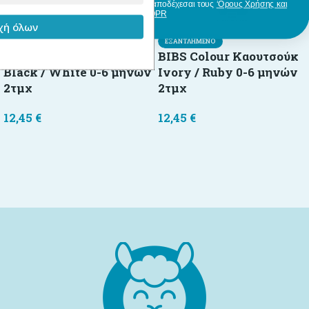
Με την εγγραφή σου, δηλώνεις ότι αποδέχεσαι τους
‘Ορους Χρήσης και
GDPR
ή όλων
ΕΞΑΝΤΛΗΜΈΝΟ
ΕΞΑΝΤΛΗΜΈΝΟ
BIBS Colour Καουτσούκ
BIBS Colour Καουτσούκ
Black / White 0-6 μηνών
Ivory / Ruby 0-6 μηνών
2τμχ
2τμχ
12,45
€
12,45
€
Διαβάστε περισσότερα
Διαβάστε περισσότερα