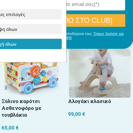
ες επιλογές
[ΘΕΛΩ ΝΑ ΜΠΩ ΣΤΟ CLUB]
Σχετικά Προϊόντα
ψη όλων
Με την εγγραφή σου, δηλώνεις ότι αποδέχεσαι τους
‘Ορους Χρήσης και
GDPR
ή όλων
Ξύλινο καρότσι
Αλογάκι κλασικό
Ασθενοφόρο με
99,00
€
τουβλάκια
Προσθήκη στο καλάθι
65,00
€