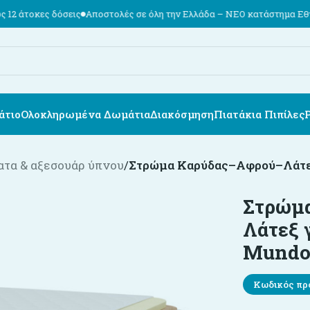
σεις
Αποστολές σε όλη την Ελλάδα – ΝΕΟ κατάστημα Εθν. Αντιστάσεω
άτιο
Ολοκληρωμένα Δωμάτια
Διακόσμηση
Πιατάκια Πιπίλες
τα & αξεσουάρ ύπνου
/
Στρώμα Καρύδας–Αφρού–Λάτεξ
Στρώμ
Λάτεξ 
Mundo
Κωδικός πρ