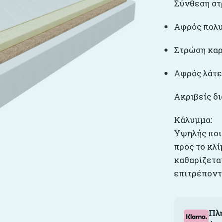
Σύνθεση στ
Αφρός πολυ
Στρώση καρύ
Αφρός λάτεξ
Ακριβείς δ
Κάλυμμα:
Υψηλής ποι
προς το κλί
καθαρίζετα
επιτρέποντ
Πλ