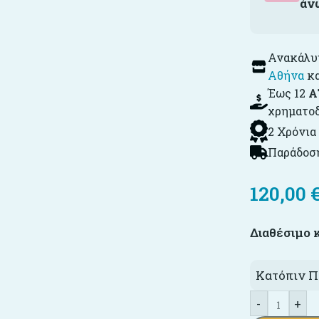
άν
Ανακάλυψ
Αθήνα
κ
Έως 12
Α
χρηματο
2 Χρόνια
Παράδοση
120,00
Διαθέσιμο 
Κατόπιν Π
-
+