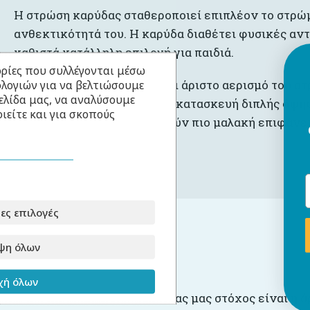
Η στρώση καρύδας σταθεροποιεί επιπλέον το στρώ
ανθεκτικότητά του. Η καρύδα διαθέτει φυσικές αν
καθιστά κατάλληλη επιλογή για παιδιά.
ρίες που συλλέγονται μέσω
ολογιών για να βελτιώσουμε
Η στρώση λάτεξ εξασφαλίζει άριστο αερισμό του στ
ελίδα μας, να αναλύσουμε
υποαλλεργικές ιδιότητες. Η κατασκευή διπλής όψη
ιείτε και για σκοπούς
τόσο για παιδιά που προτιμούν πιο μαλακή επιφάνει
Πάχος στρώματος: 10 εκ.
ες επιλογές
ψη όλων
Για την παραγωγή
ή όλων
Στο
Babyllama
, πρωταρχικό μας μας στόχος είναι η ά