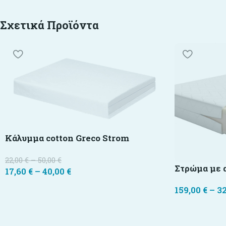
Σχετικά Προϊόντα
Κάλυμμα cotton Greco Strom
22,00
€
–
50,00
€
Στρώμα με α
17,60
€
–
40,00
€
159,00
€
–
3