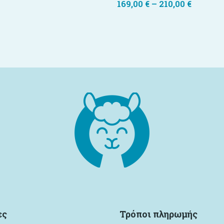
169,00
€
–
210,00
€
ες
Τρόποι πληρωμής