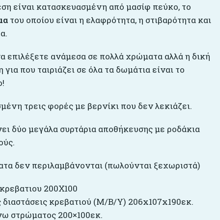
εση είναι κατασκευασμένη από μασίφ πεύκο, το
μα
του οποίου είναι η ελαφρότητα, η στιβαρότητα και
α.
α επιλέξετε ανάμεσα σε πολλά χρώματα αλλά η δική
 για που ταιριάζει σε όλα τα δωμάτια είναι το
ο!
μένη τρεις φορές με βερνίκι που δεν λεκιάζει.
ει δύο μεγάλα συρτάρια αποθήκευσης με ροδάκια
ούς.
ατα δεν περιλαμβάνονται (πωλούνται ξεχωριστά)
 κρεβατιου 200Χ100
 διαστάσεις κρεβατιού (Μ/Β/Υ) 206x107x190εκ.
ω στρώματος 200×100εκ.