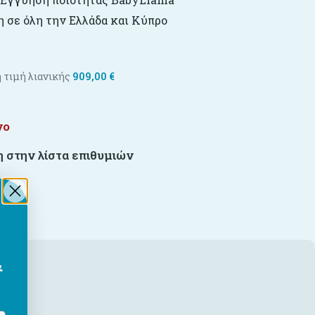
 σε όλη την Ελλάδα και Κύπρο
 τιμή λιανικής
909,00
€
νο
 στην λίστα επιθυμιών
&