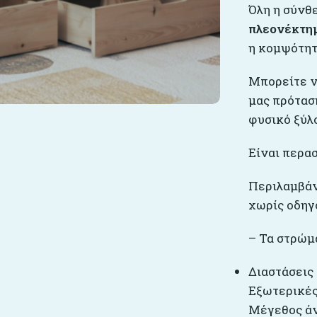
Όλη η σύνθ
πλεονέκτη
η κομψότητ
Μπορείτε ν
μας πρόταση
φυσικό ξύλ
Είναι περασ
Περιλαμβάν
χωρίς οδηγ
– Τα στρώμ
Διαστάσεις
Εξωτερικές
Μέγεθος άν