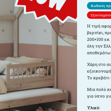
Κωδικός πρ
Εξαντλημένο
Η τιμή αφορ
βερνίκι, πρ
200×100 εκ
όλη την Ελ
αποθεμάτω
Χάρη στο α
εξοικονομή
Το κρεβάτι 
Μια πολύ κ
για ύπνο γ
Υλικό: