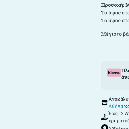
Προσοχή: Μ
Το ύψος στ
Το ύψος στ
Μέγιστο βάρ
Πλ
άν
Ανακάλυψ
Αθήνα
κ
Έως 12
Α
χρηματο
2 Χρόνια