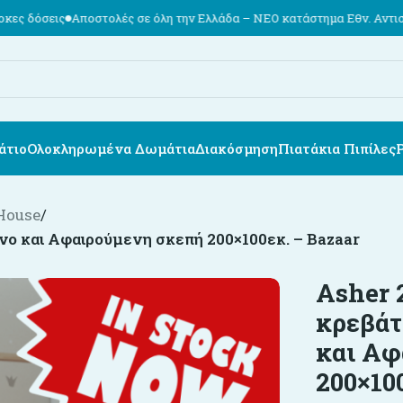
τολές σε όλη την Ελλάδα – ΝΕΟ κατάστημα Εθν. Αντιστάσεως 74, Καλα
άτιο
Ολοκληρωμένα Δωμάτια
Διακόσμηση
Πιατάκια Πιπίλες
House
/
νο και Αφαιρούμενη σκεπή 200×100εκ. – Bazaar
Asher 
κρεβάτ
και Αφ
200×10