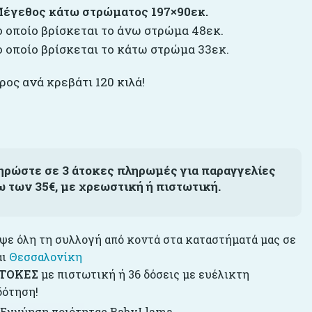
έγεθος κάτω στρώματος 197×90εκ.
ο οποίο βρίσκεται το άνω στρώμα 48εκ.
ο οποίο βρίσκεται το κάτω στρώμα 33εκ.
ος ανά κρεβάτι 120 κιλά!
ηρώστε σε 3 άτοκες πληρωμές για παραγγελίες
ω των 35€, με χρεωστική ή πιστωτική.
ε όλη τη συλλογή από κοντά στα καταστήματά μας σε
αι
Θεσσαλονίκη
ΤΟΚΕΣ
με πιστωτική ή 36 δόσεις με ευέλικτη
δότηση!
 Εγγύηση ποιότητας BabyLlama