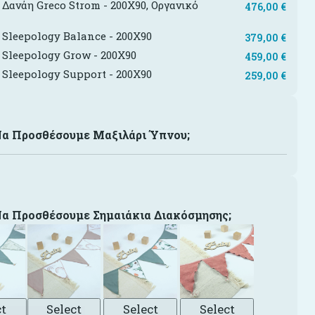
Δανάη Greco Strom - 200X90, Οργανικό
476,00
€
ι
Sleepology Balance - 200X90
379,00
€
Sleepology Grow - 200X90
459,00
€
Sleepology Support - 200X90
259,00
€
Να Προσθέσουμε Μαξιλάρι Ύπνου;
Να Προσθέσουμε Σημαιάκια Διακόσμησης;
ct
Select
Select
Select