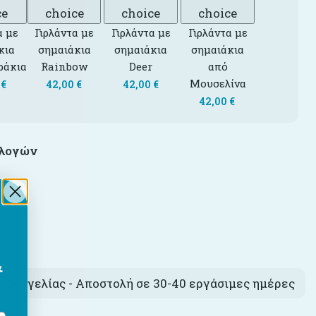
ce
choice
choice
choice
α με
Γιρλάντα με
Γιρλάντα με
Γιρλάντα με
κια
σημαιάκια
σημαιάκια
σημαιάκια
ράκια
Rainbow
Deer
από
Μουσελίνα
0
€
42,00
€
42,00
€
42,00
€
ιλογών
ολο
€
&
αραγγελίας - Αποστολή σε 30-40 εργάσιμες ημέρες