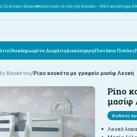
Αποστολές σε όλη την Ελλάδα – ΝΕΟ κατάστημα Εθν. Αντιστάσεως 74
άτιο
Ολοκληρωμένα Δωμάτια
Διακόσμηση
Πιατάκια Πιπίλες
ές Κουκέτες
/
Pino κουκέτα με γραφείο μασίφ Λευκή
Pino κ
μασίφ
Κωδικός πρ
Λευκό λακ