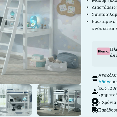
Μασίφ ξύλο
Διαστάσεις: 
Συμπεριλαμ
Εσωτερικά 
ενδέχεται 
Πλ
άν
Ανακάλυψ
Αθήνα
κ
Έως 12
Α
χρηματο
2 Χρόνια
Παράδοση