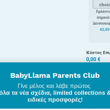
choi
Γιρλάντ
σημαιά
Δεινοσαυ
42,0
Κόστος Επ
0,00
€
Τελικό Σύν
BabyLlama Parents Club
785,00
Γίνε μέλος
και λάβε πρώτος
όλα τα νέα σχέδια, limited collections 
Κατόπιν Π
ειδικές προσφορές!
-
+