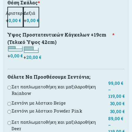
Θέση Σκάλας
*
Αριστερά
Δεξιά
+
+
0,00
€
0,00
€
Ύψος Προστατευτικών Κάγκελων +19cm
*
(Τελικό Ύψος 42cm)
+
0,00
€
+
20,00
€
Θέλετε Να Προσθέσουμε Σεντόνια;
99,00
€
Σετ παπλωματοθήκη και μαξιλαροθήκη
–
Rainbow
119,00
€
Σεντόνι με λάστιχο Beige
30,00
€
Σεντόνι με λάστιχο Powder Pink
30,00
€
89,00
€
Σετ παπλωματοθήκη και μαξιλαροθήκη
–
Deer
119,00
€