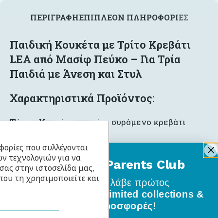
ΠΕΡΙΓΡΑΦΉ
ΕΠΙΠΛΈΟΝ ΠΛΗΡΟΦΟΡΊΕΣ
Παιδική Κουκέτα με Τρίτο Κρεβάτι
LEA από Μασίφ Πεύκο – Για Τρία
Παιδιά με Άνεση και Στυλ
Χαρακτηριστικά Προϊόντος:
Τύπος
: Κουκέτα με τρίτο συρόμενο κρεβάτι
Μοντέλο
: LEA
φορίες που συλλέγονται
Χρώμα
: Φυσικό (ημι-ματ φινίρισμα) / Λευκό /
ν τεχνολογιών για να
Γκρι / Γραφίτης / Olive / Blue
BabyLlama Parents Club
σας στην ιστοσελίδα μας,
Υλικό σκελετού
: Μασίφ ξύλο πεύκου
που τη χρησιμοποιείτε και
Γίνε μέλος
και λάβε πρώτος
Τελάρα
: FLEX από σημύδα
όλα τα νέα σχέδια, limited collections &
Αριθμός κουτιών
: 3
ειδικές προσφορές!
Διαστάσεις στρωμάτων
: