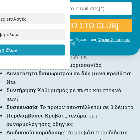
Κύρια στρώματα: (προτεινόμενο ύψος 17 εκ.)
Συρόμενο: (μέγιστο ύψος 9 εκ.)
ες επιλογές
Εξωτερικές διαστάσεις
: 168 x 87 x 171 εκ.
[ΘΕΛΩ ΝΑ ΜΠΩ ΣΤΟ CLUB]
Αντοχή βάρους
: 100 κιλά ανά κρεβάτι
ψη όλων
Σκάλα
: Κάθετη
Με την εγγραφή σου, δηλώνεις ότι αποδέχεσαι τους
‘Ορους Χρήσης και
GDPR
Προστατευτικά κάγκελα
: Περιλαμβάνονται
ή όλων
(σταθερά ή αφαιρούμενα) 27 εκ.
Συρτάρια
: 2 τεμάχια από μοριοσανίδα
Δυνατότητα διαχωρισμού σε δύο μονά κρεβάτια
:
Ναι
Συντήρηση
: Καθαρισμός με νωπό και στεγνό
πανί
Συσκευασία
: Το προϊόν αποστέλλεται σε 3 δέματα
Περιλαμβάνει
: Κρεβάτι, τελάρα, σετ
συναρμολόγησης, οδηγίες
Διαδικασία παράδοσης
: Το κρεβάτι παραδίδεται