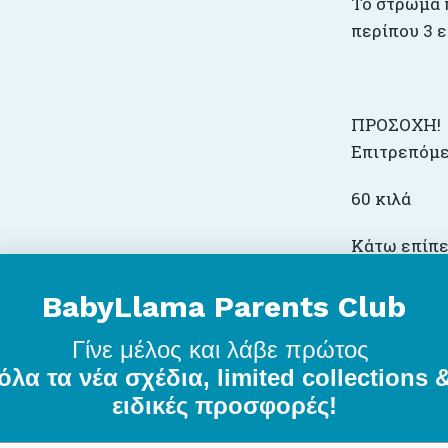
Το στρώμα 
περίπου 3 ε
ΠΡΟΣΟΧΗ!
Επιτρεπόμε
60 κιλά
Κάτω επίπε
Το επάνω επ
BabyLlama Parents Club
ετών.
Γίνε μέλος
και λάβε πρώτος
όλα τα νέα σχέδια, limited collections 
ειδικές προσφορές!
Στην τιμή 