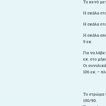
Το κενό με
Η σκάλα στο
Η σκάλα στο
Η σκάλα απο
9 εκ.
Για να λάβε
εκ. στο μήκ
Οι συνολικέ
106 εκ. – πλ
Το στρώμα γ
190/90.