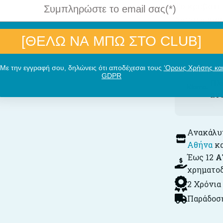
Το κρεβάτι 
δυνατή καμ
[ΘΕΛΩ ΝΑ ΜΠΩ ΣΤΟ CLUB]
Με την εγγραφή σου, δηλώνεις ότι αποδέχεσαι τους
‘Ορους Χρήσης κα
GDPR
Πλ
άν
Ανακάλυψ
Αθήνα
κ
Έως 12
Α
χρηματο
2 Χρόνια
Παράδοση