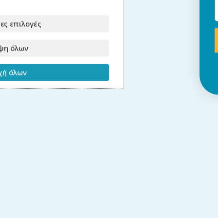
ες επιλογές
ψη όλων
ή όλων