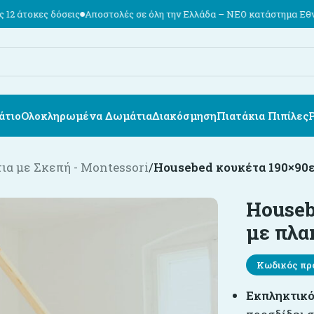
όσεις
Αποστολές σε όλη την Ελλάδα – ΝΕΟ κατάστημα Εθν. Αντιστάσεω
άτιο
Ολοκληρωμένα Δωμάτια
Διακόσμηση
Πιατάκια Πιπίλες
ια με Σκεπή - Montessori
/
Housebed κουκέτα 190×90εκ
Houseb
με πλα
Κωδικός πρ
Εκπληκτικό