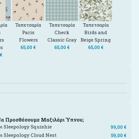
ρία
Ταπετσαρία
Ταπετσαρία
Ταπετσαρία
s
Paris
Check
Birds and
rs
Flowers
Classic Gray
Beige Spring
es
65,00
€
65,00
€
65,00
€
€
Να Προσθέσουμε Μαξιλάρι Ύπνου;
ι Sleepology Squishie
99,00
€
ι Sleepology Cloud Nest
59,00
€