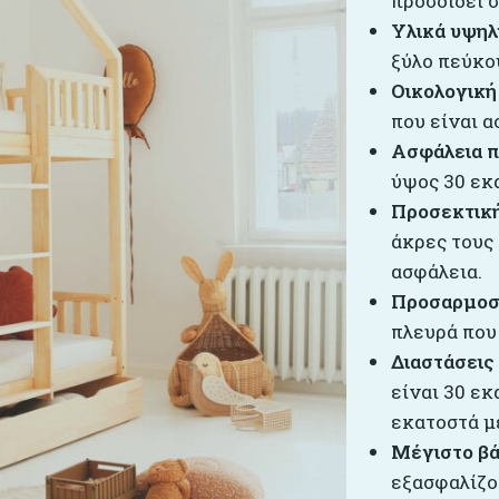
προσδίδει 
Υλικά υψηλ
ξύλο πεύκου
Οικολογική
που είναι α
Ασφάλεια π
ύψος 30 εκ
Προσεκτική
άκρες τους
ασφάλεια.
Προσαρμοσ
πλευρά που 
Διαστάσεις
είναι 30 ε
εκατοστά μ
Μέγιστο βά
εξασφαλίζο