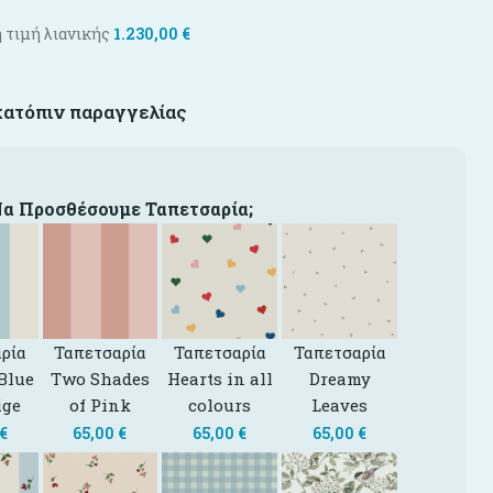
 τιμή λιανικής
1.230,00
€
κατόπιν παραγγελίας
Να Προσθέσουμε Ταπετσαρία;
ρία
Ταπετσαρία
Ταπετσαρία
Ταπετσαρία
Blue
Two Shades
Hearts in all
Dreamy
ige
of Pink
colours
Leaves
€
65,00
€
65,00
€
65,00
€