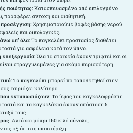
στυλ και φαντασία στον χώρο.
ής ποιότητας:
Κατασκευασμένο από επιλεγμένο
, προσφέρει αντοχή και αισθητική.
 προσέγγιση:
Χρησιμοποιούμε βαφές βάσης νερού
σφαλείς και οικολογικές.
άνω απ’ όλα:
Το καγκελάκι προστασίας διαθέτει
ατοστά για ασφάλεια κατά τον ύπνο.
 επεξεργασία:
Όλα τα στοιχεία έχουν τριφτεί και οι
 είναι στρογγυλεμένες για ακόμα περισσότερη
τικό:
Το καγκελάκι μπορεί να τοποθετηθεί στην
σας ταιριάζει καλύτερα.
 που εντυπωσιάζουν:
Το ύψος του καγκελοφράχτη
κατοστά και τα καγκελάκια έχουν απόσταση 5
εταξύ τους.
ρος:
Αντέχει μέχρι 160 κιλά σύνολο,
ντας αξιόπιστη υποστήριξη.