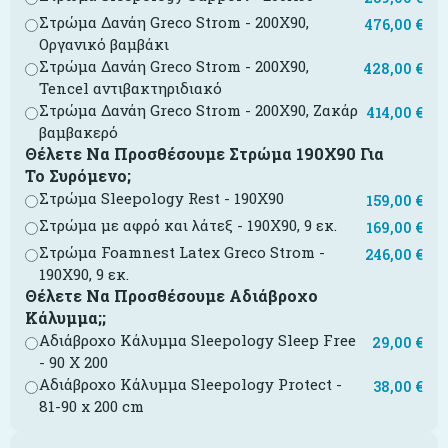
Στρώμα Δανάη Greco Strom - 200X90,
476,00
€
Οργανικό βαμβάκι
Στρώμα Δανάη Greco Strom - 200X90,
428,00
€
Tencel αντιβακτηριδιακό
Στρώμα Δανάη Greco Strom - 200X90, Ζακάρ
414,00
€
βαμβακερό
Θέλετε Να Προσθέσουμε Στρώμα 190Χ90 Για
Το Συρόμενο;
Στρώμα Sleepology Rest - 190X90
159,00
€
Στρώμα με αφρό και λάτεξ - 190X90, 9 εκ.
169,00
€
Στρώμα Foamnest Latex Greco Strom -
246,00
€
190X90, 9 εκ.
Θέλετε Να Προσθέσουμε Αδιάβροχο
Κάλυμμα;;
Αδιάβροχο Κάλυμμα Sleepology Sleep Free
29,00
€
- 90 Χ 200
Αδιάβροχο Κάλυμμα Sleepology Protect -
38,00
€
81-90 x 200 cm