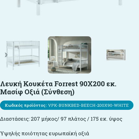
Λευκή Κουκέτα Forrest 90X200 εκ.
Μασίφ Οξιά (Σύνθεση)
Κωδικός προϊόντος:
VPK-BUNKBED-BEECH-200X90-WHITE
Διαστάσεις: 207 μήκος/ 97 πλάτος / 175 εκ. ύψος
Υψηλής ποιότητας ευρωπαϊκή οξιά