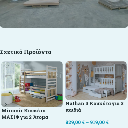
Σχετικά Προϊόντα
Nathan 3 Κουκέτα για 3
παιδιά
Μiromir Κουκέτα
ΜΑΣΙΦ για 2 Άτομα
829,00
€
–
919,00
€