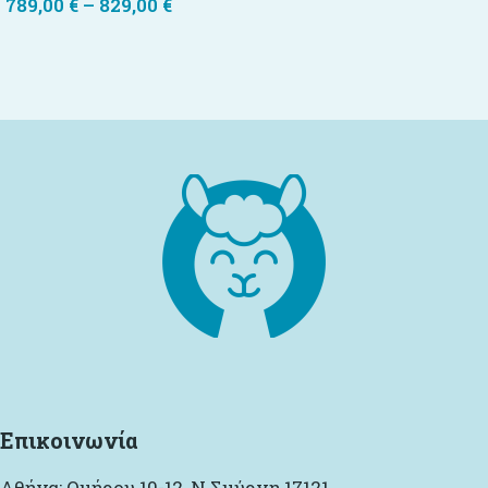
789,00
€
–
829,00
€
Επιλογή
Επιλογή
Επικοινωνία
Αθήνα: Ομήρου 10-12, Ν Σμύρνη 17121