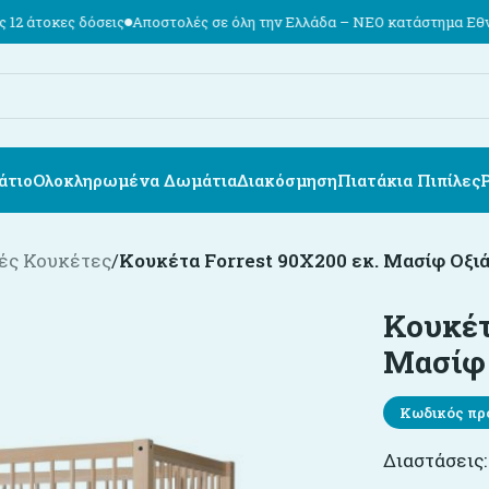
ις
Αποστολές σε όλη την Ελλάδα – ΝΕΟ κατάστημα Εθν. Αντιστάσεως 7
άτιο
Ολοκληρωμένα Δωμάτια
Διακόσμηση
Πιατάκια Πιπίλες
ές Κουκέτες
/
Κουκέτα Forrest 90X200 εκ. Μασίφ Οξιά
Κουκέτ
Μασίφ 
Κωδικός πρ
Διαστάσεις: