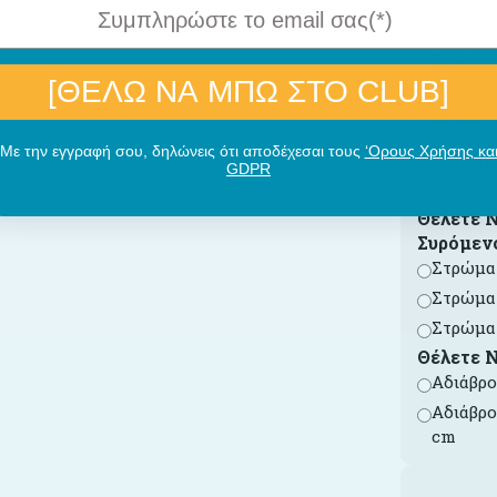
Στρώμα 
Στρώμα 
Στρώμα 
[ΘΕΛΩ ΝΑ ΜΠΩ ΣΤΟ CLUB]
Στρώμα 
βαμβάκ
Στρώμα 
Με την εγγραφή σου, δηλώνεις ότι αποδέχεσαι τους
‘Ορους Χρήσης κα
αντιβακ
GDPR
Στρώμα 
Θέλετε 
Συρόμεν
Στρώμα 
Στρώμα 
Στρώμα 
Θέλετε 
Αδιάβρο
Αδιάβρο
cm