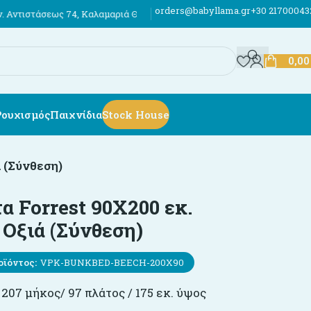
orders@babyllama.gr
+30 21700043
4, Καλαμαριά Θεσσαλονίκης
Έως 12 άτοκες δόσεις
Αποστολές σε όλη τ
0,0
Ρουχισμός
Παιχνίδια
Stock House
 (Σύνθεση)
α Forrest 90X200 εκ.
Οξιά (Σύνθεση)
οϊόντος:
VPK-BUNKBED-BEECH-200X90
 207 μήκος/ 97 πλάτος / 175 εκ. ύψος