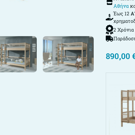
Αθήνα
κ
Έως 12
Α
χρηματο
2 Χρόνια
Παράδοση
890,00