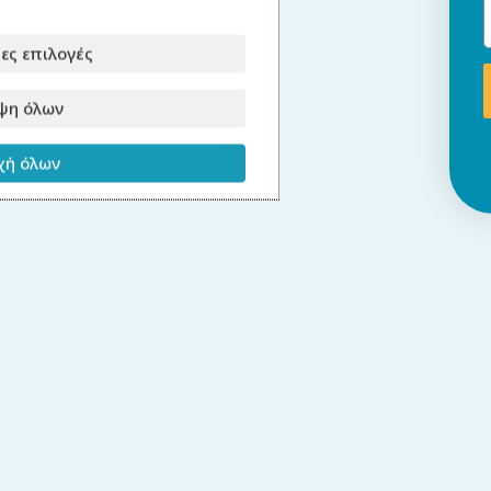
ες επιλογές
ψη όλων
ή όλων