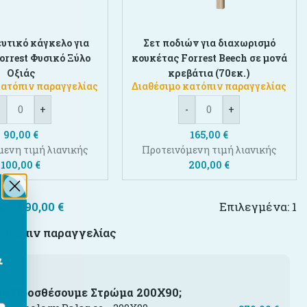
υτικό κάγκελο για
Σετ ποδιών για διαχωρισμό
orrest Φυσικό Ξύλο
κουκέτας Forrest Beech σε μονά
Οξιάς
κρεβάτια (70εκ.)
κατόπιν παραγγελίας
Διαθέσιμο κατόπιν παραγγελίας
-
+
-
+
90,00
€
165,00
€
μενη τιμή λιανικής
Προτεινόμενη τιμή λιανικής
100,00
€
200,00
€
ου:
890,00
€
Επιλεγμένα:
1
κατόπιν παραγγελίας
&
Να Προσθέσουμε Στρώμα 200Χ90;