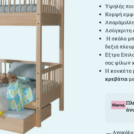
Υψηλής ποι
Κομψή εμφ
Απαράμιλλη
Ασύγκριτη 
Η σκάλα μπο
δεξιά πλευ
Εξτρα Επιλ
σας φίλων 
Η κουκέτα 
κρεβάτια
με
Πλ
άν
Ανακάλυψ