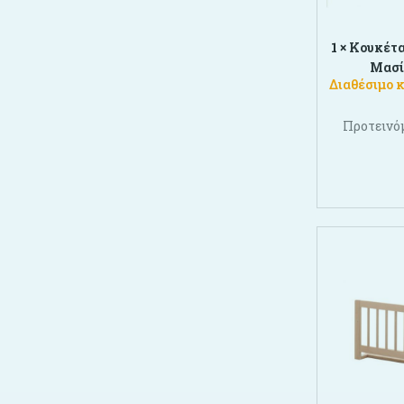
1 ×
Κουκέτα
Μασί
Διαθέσιμο 
Προτεινό