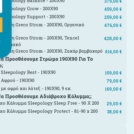
Sleepology Balance - 200X90
379,00
€
Sleepology Grow - 200X90
459,00
€
Sleepology Support - 200X90
259,00
€
Δανάη Greco Strom - 200X90, Οργανικό
476,00
€
ι
Δανάη Greco Strom - 200X90, Tencel
428,00
€
ι
τηριδιακό
Δανάη Greco Strom - 200X90, Ζακάρ βαμβακερό
414,00
€
Να Προσθέσουμε Στρώμα 190Χ90 Για Το
ο;
Sleepology Rest - 190X90
159,00
€
Αφρού - 190X90
79,00
€
με αφρό και λάτεξ - 190X90, 9 εκ.
169,00
€
Να Προσθέσουμε Αδιάβροχο Κάλυμμα;;
χο Κάλυμμα Sleepology Sleep Free - 90 Χ 200
29,00
€
χο Κάλυμμα Sleepology Protect - 81-90 x 200
38,00
€