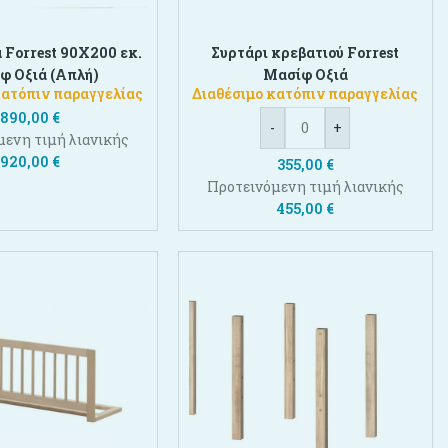
 Forrest 90X200 εκ.
Συρτάρι κρεβατιού Forrest
φ Οξιά (Απλή)
Μασίφ Oξιά
κατόπιν παραγγελίας
Διαθέσιμο κατόπιν παραγγελίας
890,00
€
-
+
μενη τιμή λιανικής
920,00
€
355,00
€
Προτεινόμενη τιμή λιανικής
455,00
€