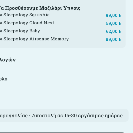
Να Προσθέσουμε Μαξιλάρι Ύπνου;
ι Sleepology Squishie
99,00
€
ι Sleepology Cloud Nest
59,00
€
ι Sleepology Baby
62,00
€
ι Sleepology Airsense Memory
89,00
€
ιλογών
ολο
€
αραγγελίας - Αποστολή σε 15-30 εργάσιμες ημέρες