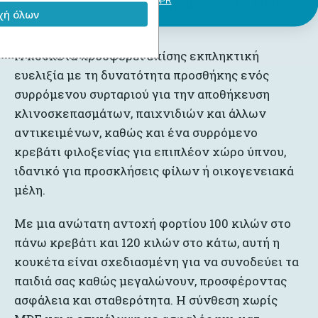
προστατευτικό κάγκελο περιμετρικά θα είναι 32
GDPR
ή όλων
cm).
Η κουκέτα προσφέρει επίσης εκπληκτική
ευελιξία με τη δυνατότητα προσθήκης ενός
συρρόμενου συρταριού για την αποθήκευση
κλινοσκεπασμάτων, παιχνιδιών και άλλων
αντικειμένων, καθώς και ένα συρρόμενο
κρεβάτι φιλοξενίας για επιπλέον χώρο ύπνου,
ιδανικό για προσκλήσεις φίλων ή οικογενειακά
μέλη.
Με μια ανώτατη αντοχή φορτίου 100 κιλών στο
πάνω κρεβάτι και 120 κιλών στο κάτω, αυτή η
κουκέτα είναι σχεδιασμένη για να συνοδεύει τα
παιδιά σας καθώς μεγαλώνουν, προσφέροντας
ασφάλεια και σταθερότητα. Η σύνθεση χωρίς