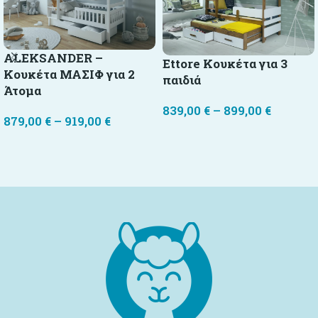
ALEKSANDER –
Ettore Κουκέτα για 3
Κουκέτα ΜΑΣΙΦ για 2
παιδιά
Άτομα
839,00
€
–
899,00
€
879,00
€
–
919,00
€
Επιλογή
Επιλογή