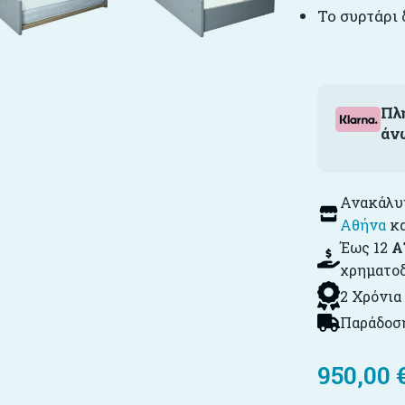
Το συρτάρι 
Πλ
άν
Ανακάλυψ
Αθήνα
κ
Έως 12
Α
χρηματο
2 Χρόνια
Παράδοση
950,00