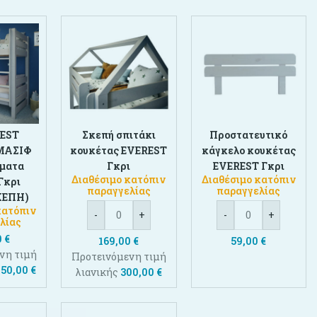
EST
Σκεπή σπιτάκι
Προστατευτικό
ΜΑΣΙΦ
κουκέτας EVEREST
κάγκελο κουκέτας
ώματα
Γκρι
EVEREST Γκρι
Διαθέσιμο κατόπιν
Διαθέσιμο κατόπιν
Γκρι
παραγγελίας
παραγγελίας
ΚΕΠΗ)
κατόπιν
-
+
-
+
λίας
0
€
169,00
€
59,00
€
νη τιμή
Προτεινόμενη τιμή
450,00
€
λιανικής
300,00
€