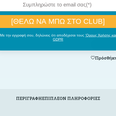
Κατόπιν Π
[ΘΕΛΩ ΝΑ ΜΠΩ ΣΤΟ CLUB]
-
+
Με την εγγραφή σου, δηλώνεις ότι αποδέχεσαι τους
‘Ορους Χρήσης κα
GDPR
Πρόσθήκη
ΠΕΡΙΓΡΑΦΉ
ΕΠΙΠΛΈΟΝ ΠΛΗΡΟΦΟΡΊΕΣ