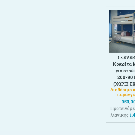
1 ×
EVER
Κουκέτα 
για στρ
200×90 
(ΧΩΡΙΣ Σ
Διαθέσιμο 
παραγγε
950,0
Προτεινόμε
λιανικής
1.