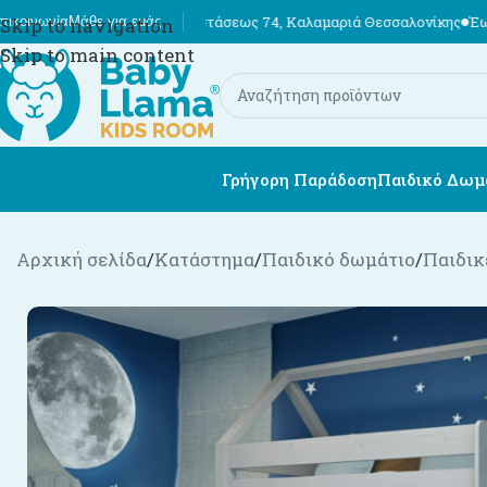
 Εθν. Αντιστάσεως 74, Καλαμαριά Θεσσαλονίκης
Έως 12 άτοκες δόσει
πικοινωνία
Skip to navigation
Μάθε για εμάς
Skip to main content
Γρήγορη Παράδοση
Παιδικό Δωμ
Αρχική σελίδα
/
Κατάστημα
/
Παιδικό δωμάτιο
/
Παιδικ