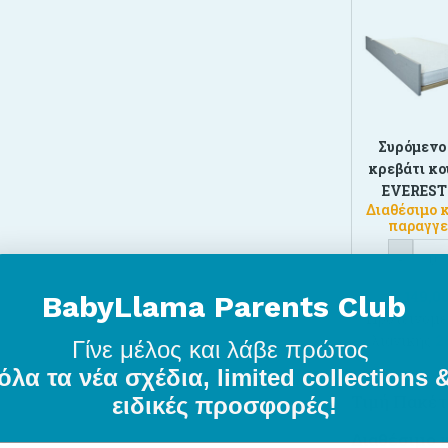
Συρόμενο
κρεβάτι κ
EVEREST
Διαθέσιμο 
παραγγε
-
149,0
BabyLlama Parents Club
Προτεινόμε
λιανικής
2
Γίνε μέλος
και λάβε πρώτος
όλα τα νέα σχέδια, limited collections 
Τιμή Πακέτ
ειδικές προσφορές!
Διαθέσιμο 