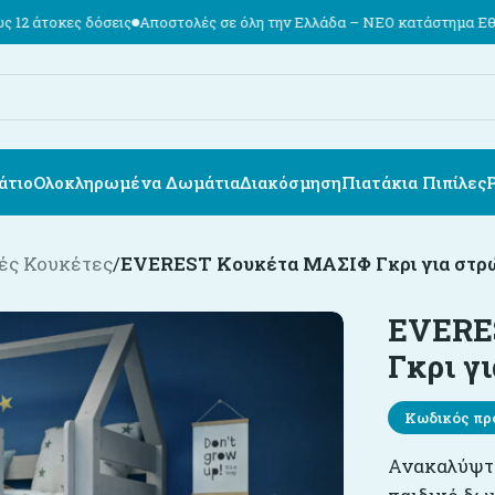
ς
Αποστολές σε όλη την Ελλάδα – ΝΕΟ κατάστημα Εθν. Αντιστάσεως 74
άτιο
Ολοκληρωμένα Δωμάτια
Διακόσμηση
Πιατάκια Πιπίλες
ές Κουκέτες
/
EVEREST Κουκέτα ΜΑΣΙΦ Γκρι για στρ
EVERE
Γκρι γ
Κωδικός πρ
Ανακαλύψτε