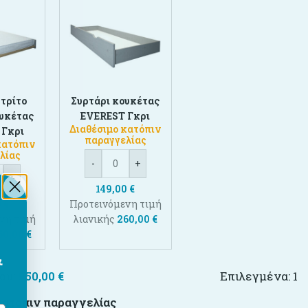
 τρίτο
Συρτάρι κουκέτας
ουκέτας
EVEREST Γκρι
Διαθέσιμο κατόπιν
 Γκρι
παραγγελίας
κατόπιν
λίας
-
+
+
149,00
€
0
€
Προτεινόμενη τιμή
νη τιμή
λιανικής
260,00
€
60,00
€
&
ου:
950,00
€
Επιλεγμένα:
1
κατόπιν παραγγελίας