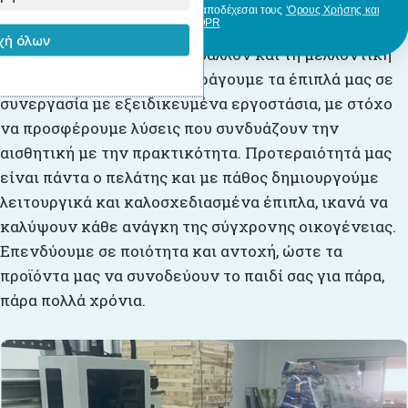
άριστη ποιότητα των υλικών μας, και γι’ αυτό
Με την εγγραφή σου, δηλώνεις ότι αποδέχεσαι τους
‘Ορους Χρήσης και
GDPR
επιλέγουμε αποκλειστικά μασίφ ξύλο από βιώσιμα
ή όλων
δάση, με σεβασμό στο περιβάλλον και τη μελλοντική
γενιά. Σχεδιάζουμε και παράγουμε τα έπιπλά μας σε
συνεργασία με εξειδικευμένα εργοστάσια, με στόχο
να προσφέρουμε λύσεις που συνδυάζουν την
αισθητική με την πρακτικότητα. Προτεραιότητά μας
είναι πάντα ο πελάτης και με πάθος δημιουργούμε
λειτουργικά και καλοσχεδιασμένα έπιπλα, ικανά να
καλύψουν κάθε ανάγκη της σύγχρονης οικογένειας.
Επενδύουμε σε ποιότητα και αντοχή, ώστε τα
προϊόντα μας να συνοδεύουν το παιδί σας για πάρα,
πάρα πολλά χρόνια.