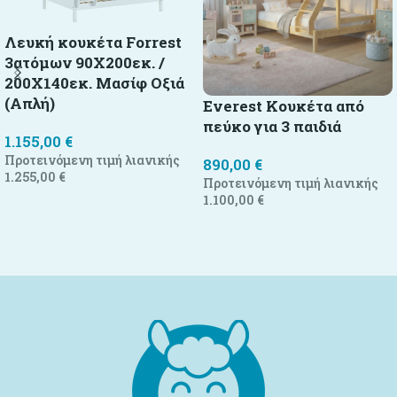
Λευκή κουκέτα Forrest
3ατόμων 90X200εκ. /
200X140εκ. Μασίφ Οξιά
(Απλή)
Everest Κουκέτα από
πεύκο για 3 παιδιά
1.155,00
€
Προτεινόμενη τιμή λιανικής
890,00
€
1.255,00
€
Προτεινόμενη τιμή λιανικής
1.100,00
€
Προσθήκη στο καλάθι
Προσθήκη στο καλάθι