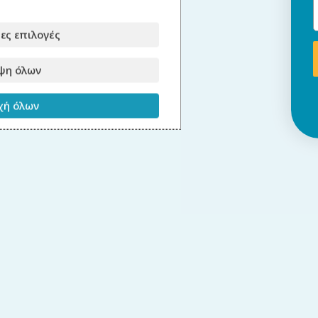
ες επιλογές
ψη όλων
ή όλων