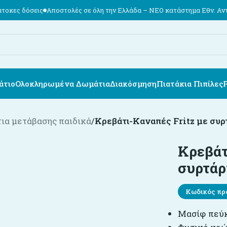
οστολές σε όλη την Ελλάδα – ΝΕΟ κατάστημα Εθν. Αντιστάσεως 74, Κ
άτιο
Ολοκληρωμένα Δωμάτια
Διακόσμηση
Πιατάκια Πιπίλες
ια μετάβασης παιδικά
/
Κρεβάτι-Καναπές Fritz με συρ
Κρεβάτ
συρτάρ
Κωδικός πρ
Μασίφ πεύ