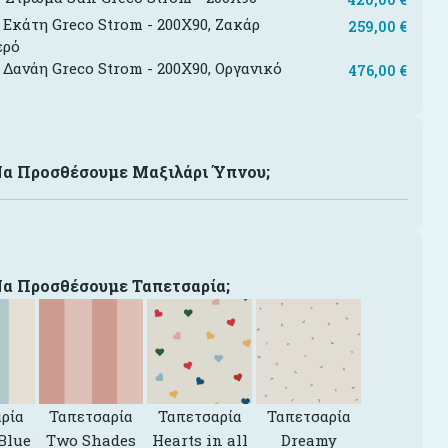
Εκάτη Greco Strom - 200X90, Ζακάρ
259,00
€
ερό
Δανάη Greco Strom - 200X90, Οργανικό
476,00
€
ι
Να Προσθέσουμε Μαξιλάρι Ύπνου;
Να Προσθέσουμε Ταπετσαρία;
ρία
Ταπετσαρία
Ταπετσαρία
Ταπετσαρία
Blue
Two Shades
Hearts in all
Dreamy