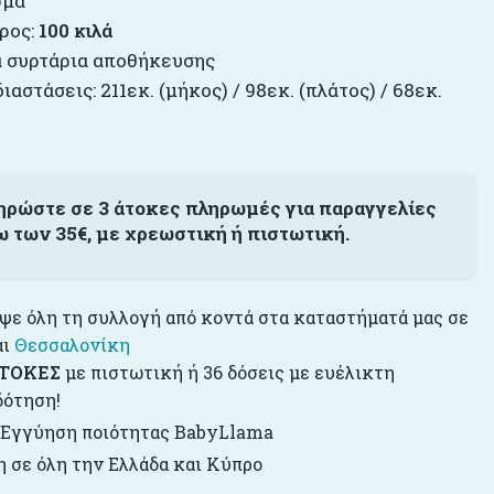
ώμα
ρος:
100 κιλά
 συρτάρια αποθήκευσης
ιαστάσεις: 211εκ. (μήκος) / 98εκ. (πλάτος) / 68εκ.
ηρώστε σε 3 άτοκες πληρωμές για παραγγελίες
ω των 35€, με χρεωστική ή πιστωτική.
ε όλη τη συλλογή από κοντά στα καταστήματά μας σε
αι
Θεσσαλονίκη
ΤΟΚΕΣ
με πιστωτική ή 36 δόσεις με ευέλικτη
δότηση!
 Εγγύηση ποιότητας BabyLlama
 σε όλη την Ελλάδα και Κύπρο