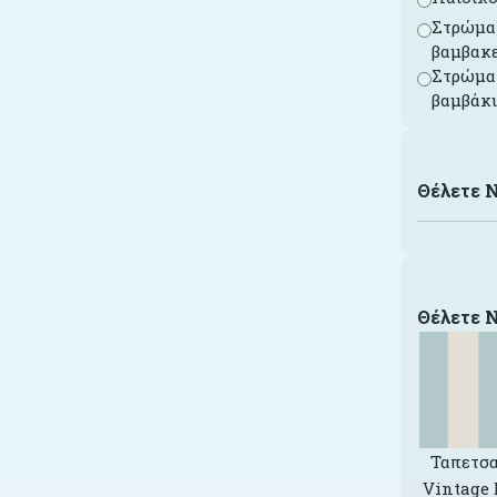
Στρώμα 
βαμβακ
Στρώμα 
βαμβάκ
Θέλετε 
Θέλετε 
Ταπετσα
Vintage 