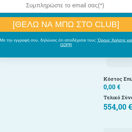
Sele
choi
[ΘΕΛΩ ΝΑ ΜΠΩ ΣΤΟ CLUB]
Γιρλάντ
σημαιά
Με την εγγραφή σου, δηλώνεις ότι αποδέχεσαι τους
‘Ορους Χρήσης κα
Δεινοσαυ
GDPR
42,0
Κόστος Επ
0,00
€
Τελικό Σύν
554,00