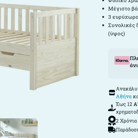
Φυσικό χρ
Μέγιστο βά
3 ευρύχωρα
Συνολικές δ
(ύψος)
Πλ
άν
Ανακάλυψ
Αθήνα
κ
Έως 12
Α
χρηματο
2 Χρόνια
Παράδοση