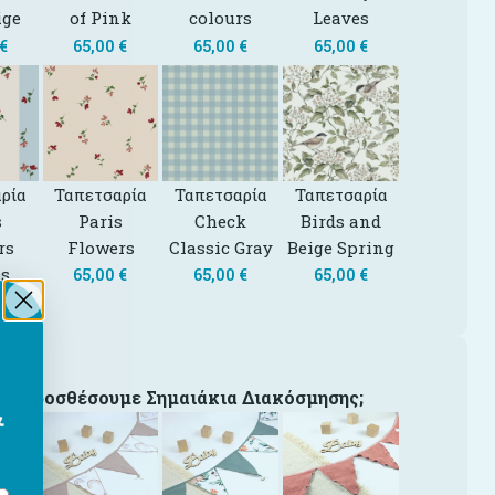
ige
of Pink
colours
Leaves
€
65,00
€
65,00
€
65,00
€
ρία
Ταπετσαρία
Ταπετσαρία
Ταπετσαρία
s
Paris
Check
Birds and
rs
Flowers
Classic Gray
Beige Spring
es
65,00
€
65,00
€
65,00
€
€
Να Προσθέσουμε Σημαιάκια Διακόσμησης;
&