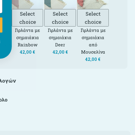
ct
Select
Select
Select
ce
choice
choice
choice
α με
Γιρλάντα με
Γιρλάντα με
Γιρλάντα με
κια
σημαιάκια
σημαιάκια
σημαιάκια
ι
ράκια
Rainbow
Deer
από
Μουσελίνα
0
€
42,00
€
42,00
€
42,00
€
ιλογών
ολο
€