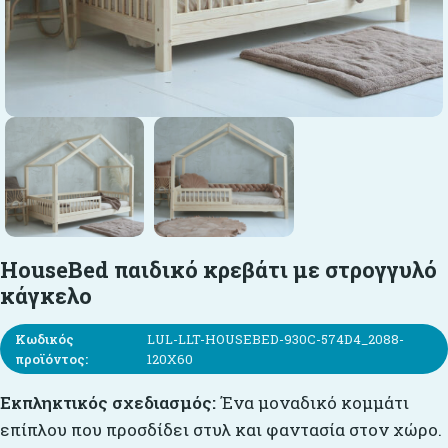
HouseBed παιδικό κρεβάτι με στρογγυλό
κάγκελο
Κωδικός
LUL-LLT-HOUSEBED-930C-574D4_2088-
προϊόντος:
120X60
Εκπληκτικός σχεδιασμός:
Ένα μοναδικό κομμάτι
επίπλου που προσδίδει στυλ και φαντασία στον χώρο.