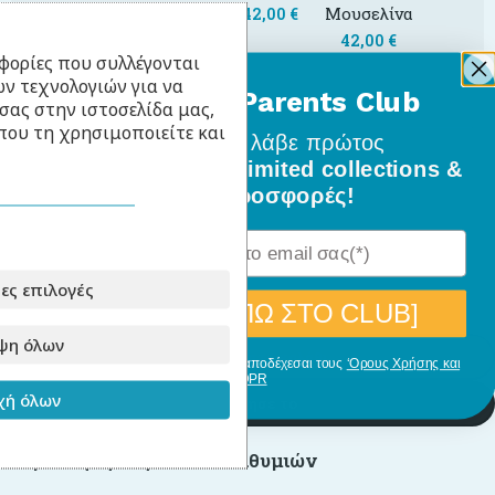
Μουσελίνα
42,00
€
42,00
€
42,00
€
42,00
€
φορίες που συλλέγονται
ν τεχνολογιών για να
BabyLlama Parents Club
σας στην ιστοσελίδα μας,
Κόστος Επιλογών
που τη χρησιμοποιείτε και
Γίνε μέλος
και λάβε πρώτος
0,00
€
όλα τα νέα σχέδια, limited collections &
Τελικό Σύνολο
ειδικές προσφορές!
429,00
€
ες επιλογές
[ΘΕΛΩ ΝΑ ΜΠΩ ΣΤΟ CLUB]
-
+
ψη όλων
Προσθήκη στο καλάθι
Με την εγγραφή σου, δηλώνεις ότι αποδέχεσαι τους
‘Ορους Χρήσης και
GDPR
ή όλων
Απόκτησε το
Πρόσθήκη στην λίστα επιθυμιών