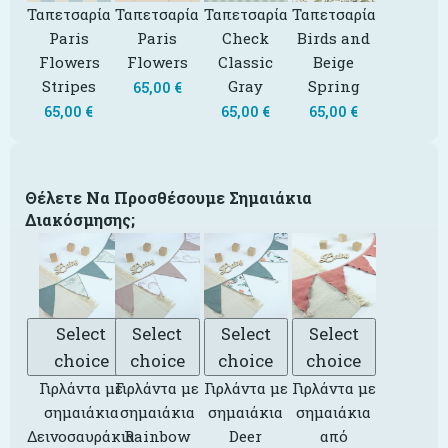
Ταπετσαρία
Ταπετσαρία
Ταπετσαρία
Ταπετσαρία
Paris
Paris
Check
Birds and
Flowers
Flowers
Classic
Beige
Stripes
Gray
Spring
65,00
€
65,00
€
65,00
€
65,00
€
Θέλετε Να Προσθέσουμε Σημαιάκια
Διακόσμησης;
Select
Select
Select
Select
choice
choice
choice
choice
Γιρλάντα με
Γιρλάντα με
Γιρλάντα με
Γιρλάντα με
σημαιάκια
σημαιάκια
σημαιάκια
σημαιάκια
Δεινοσαυράκια
Rainbow
Deer
από