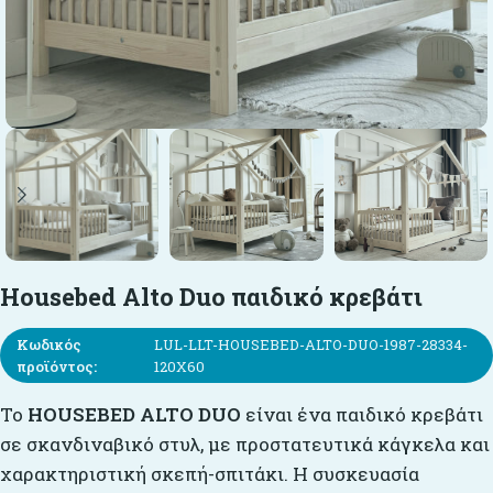
Housebed Alto Duo παιδικό κρεβάτι
Κωδικός
LUL-LLT-HOUSEBED-ALTO-DUO-1987-28334-
προϊόντος:
120X60
Το
HOUSEBED ALTO DUO
είναι ένα παιδικό κρεβάτι
σε σκανδιναβικό στυλ, με προστατευτικά κάγκελα και
χαρακτηριστική σκεπή-σπιτάκι. Η συσκευασία