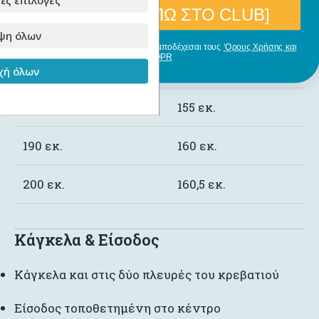
[ΘΕΛΩ ΝΑ ΜΠΩ ΣΤΟ CLUB]
140 εκ.
145 εκ.
ψη όλων
Με την εγγραφή σου, δηλώνεις ότι αποδέχεσαι τους
‘Ορους Χρήσης και
GDPR
160 εκ.
150 εκ.
ή όλων
180 εκ.
155 εκ.
190 εκ.
160 εκ.
200 εκ.
160,5 εκ.
Κάγκελα & Είσοδος
Κάγκελα και στις δύο πλευρές του κρεβατιού
Είσοδος τοποθετημένη στο κέντρο