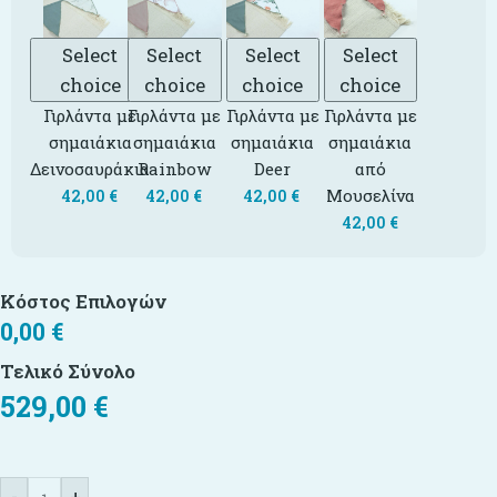
Select
Select
Select
Select
choice
choice
choice
choice
Γιρλάντα με
Γιρλάντα με
Γιρλάντα με
Γιρλάντα με
σημαιάκια
σημαιάκια
σημαιάκια
σημαιάκια
Δεινοσαυράκια
Rainbow
Deer
από
Μουσελίνα
42,00
€
42,00
€
42,00
€
42,00
€
Κόστος Επιλογών
0,00
€
Τελικό Σύνολο
529,00
€
-
+