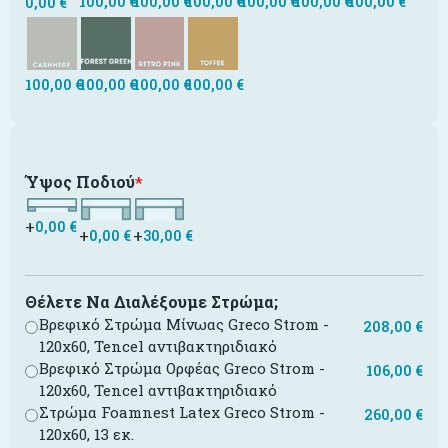
100,00
€
100,00
€
100,00
€
100,00
€
100,00
€
100,00
€
0,00
€
100,00
€
100,00
€
100,00
€
100,00
€
Ύψος Ποδιού
*
+
0,00
€
+
+
0,00
€
30,00
€
Θέλετε Να Διαλέξουμε Στρώμα;
Βρεφικό Στρώμα Μίνωας Greco Strom -
208,00
€
120x60, Tencel αντιβακτηριδιακό
Βρεφικό Στρώμα Ορφέας Greco Strom -
106,00
€
120x60, Tencel αντιβακτηριδιακό
Στρώμα Foamnest Latex Greco Strom -
260,00
€
120x60, 13 εκ.