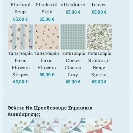
Blue and
Shades of
all colours
Leaves
Beige
Pink
65,00
€
65,00
€
65,00
€
65,00
€
Ταπετσαρία
Ταπετσαρία
Ταπετσαρία
Ταπετσαρία
Paris
Paris
Check
Birds and
Flowers
Flowers
Classic
Beige
Stripes
Gray
Spring
65,00
€
65,00
€
65,00
€
65,00
€
Θέλετε Να Προσθέσουμε Σημαιάκια
Διακόσμησης;