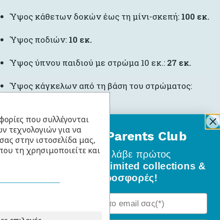
Ύψος κάθετων δοκών έως τη μίνι-σκεπή:
100 εκ.
Ύψος ποδιών:
10 εκ.
Ύψος ύπνου παιδιού με στρώμα 10 εκ.:
27 εκ.
Ύψος κάγκελων από τη βάση του στρώματος:
περίπου 33 εκ.
φορίες που συλλέγονται
Απόσταση μεταξύ κάγκελων:
περίπου 5 εκ.
ν τεχνολογιών για να
BabyLlama Parents Club
σας στην ιστοσελίδα μας,
Συνολικό ύψος (ανάλογα με το μήκος του
που τη χρησιμοποιείτε και
Γίνε μέλος
και λάβε πρώτος
κρεβατιού):
όλα τα νέα σχέδια, limited collections &
ειδικές προσφορές!
ΜΉΚΟΣ ΚΡΕΒΑΤΙΟΎ
ΣΥΝΟΛΙΚΌ ΎΨΟΣ
120 εκ.
140 εκ.
ες επιλογές